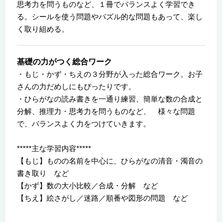
思考力を問うものなど、１冊でバランスよく学習でき
る。シールを使う問題やパズル的な問題もあって、楽し
く取り組める。
基礎の力がつく総合ワーク
・もじ・かず・ちえの３分野が入った総合ワーク。お子
さんの力だめしにもぴったりです。
・ひらがなの読み書きを一通り練習、簡単な数の合成と
分解、推理力・思考力を問うものなど、 様々な問題
で、バランスよく力をつけていきます。
*****主な学習内容*****
【もじ】ものの名前を中心に、ひらがなの清音・濁音の
書き取り など
【かず】数の大小比較／合成・分解 など
【ちえ】絵さがし／迷路／順番や図形の問題 など