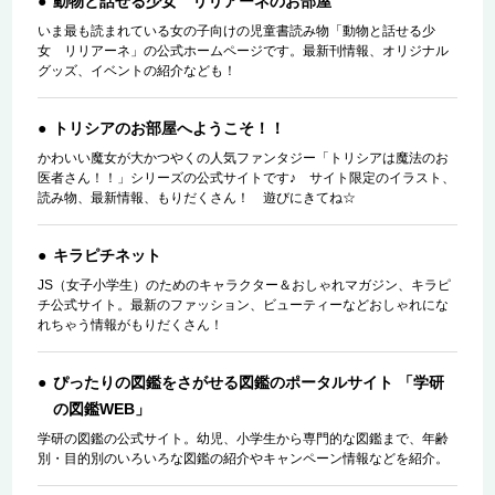
動物と話せる少女 リリアーネのお部屋
いま最も読まれている女の子向けの児童書読み物「動物と話せる少
女 リリアーネ」の公式ホームページです。最新刊情報、オリジナル
グッズ、イベントの紹介なども！
トリシアのお部屋へようこそ！！
かわいい魔女が大かつやくの人気ファンタジー「トリシアは魔法のお
医者さん！！」シリーズの公式サイトです♪ サイト限定のイラスト、
読み物、最新情報、もりだくさん！ 遊びにきてね☆
キラピチネット
JS（女子小学生）のためのキャラクター＆おしゃれマガジン、キラピ
チ公式サイト。最新のファッション、ビューティーなどおしゃれにな
れちゃう情報がもりだくさん！
ぴったりの図鑑をさがせる図鑑のポータルサイト 「学研
の図鑑WEB」
学研の図鑑の公式サイト。幼児、小学生から専門的な図鑑まで、年齢
別・目的別のいろいろな図鑑の紹介やキャンペーン情報などを紹介。