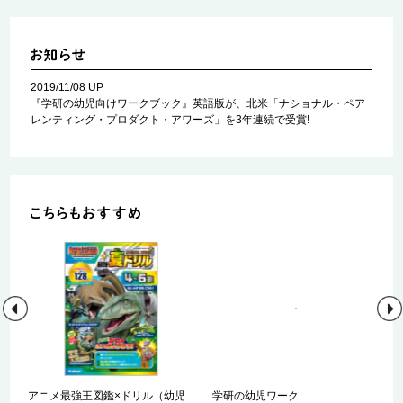
2019/11/08 UP
『学研の幼児向けワークブック』英語版が、北米「ナショナル・ペア
レンティング・プロダクト・アワーズ」を3年連続で受賞!
児
アニメ最強王図鑑×ドリル（幼児
学研の幼児ワーク