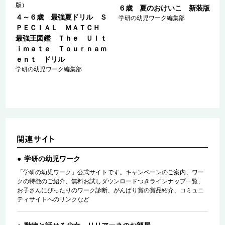
版）
６歳 夏のおけいこ 新装版
Ｓ
４～６歳 最強夏ドリル Ｓ
学研の幼児ワーク編集部
Ｈ
ＰＥＣＩＡＬ ＭＡＴＣＨ
ｔ
最強王図鑑 Ｔｈｅ Ｕｌｔ
ｍ
ｉｍａｔｅ Ｔｏｕｒｎａｍ
ｅｎｔ ドリル
学研の幼児ワーク編集部
学研の幼児ワーク
「学研の幼児ワーク」公式サイトです。キャンペーンのご案内、ワー
クの特徴のご紹介、無料お試しダウンロードつきラインナップ一覧、
お子さんにぴったりのワーク診断、がんばり賞の賞品紹介、コミュニ
ティサイトへのリンクなど