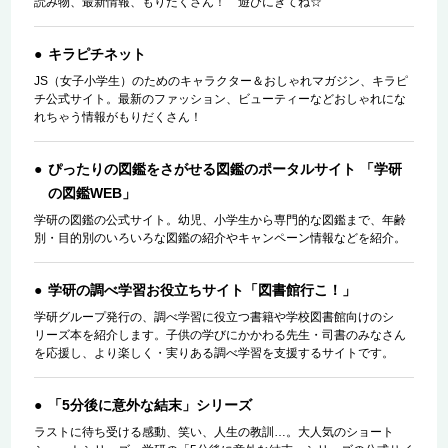
読み物、最新情報、もりだくさん！ 遊びにきてね☆
キラピチネット
JS（女子小学生）のためのキャラクター＆おしゃれマガジン、キラピ
チ公式サイト。最新のファッション、ビューティーなどおしゃれにな
れちゃう情報がもりだくさん！
ぴったりの図鑑をさがせる図鑑のポータルサイト 「学研
の図鑑WEB」
学研の図鑑の公式サイト。幼児、小学生から専門的な図鑑まで、年齢
別・目的別のいろいろな図鑑の紹介やキャンペーン情報などを紹介。
学研の調べ学習お役立ちサイト「図書館行こ！」
学研グループ発行の、調べ学習に役立つ書籍や学校図書館向けのシ
リーズ本を紹介します。子供の学びにかかわる先生・司書のみなさん
を応援し、より楽しく・実りある調べ学習を支援するサイトです。
「5分後に意外な結末」シリーズ
ラストに待ち受ける感動、笑い、人生の教訓…。大人気のショート