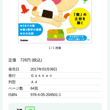
1
/
1
画像
定価 726円 (税込)
発売日
2017年03月08日
発行
Ｇａｋｋｅｎ
判型
Ａ４
ページ数
64頁
ISBN
978-4-05-204501-1