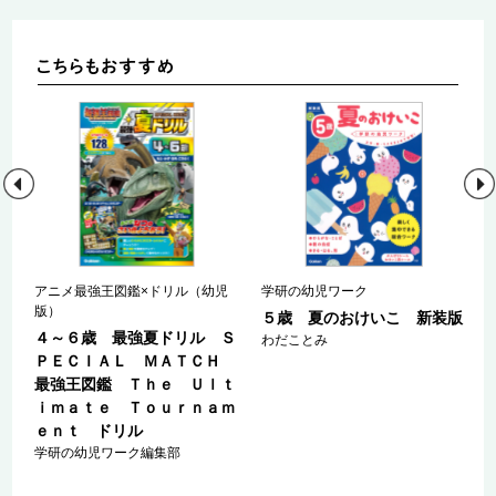
児
アニメ最強王図鑑×ドリル（幼児
学研の幼児ワーク
版）
５歳 夏のおけいこ 新装版
Ｓ
４～６歳 最強夏ドリル Ｓ
わだことみ
Ｈ
ＰＥＣＩＡＬ ＭＡＴＣＨ
ｔ
最強王図鑑 Ｔｈｅ Ｕｌｔ
ｍ
ｉｍａｔｅ Ｔｏｕｒｎａｍ
ｅｎｔ ドリル
学研の幼児ワーク編集部