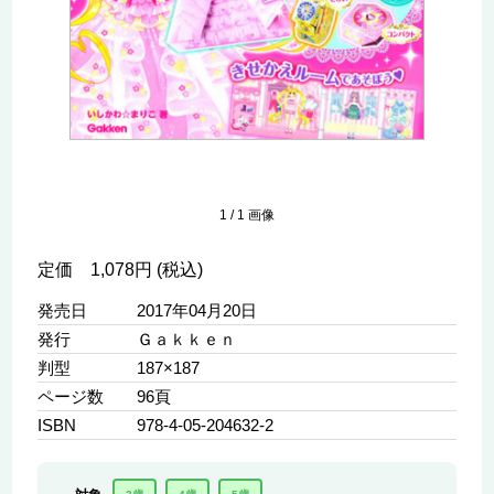
1
/
1
画像
定価 1,078円 (税込)
発売日
2017年04月20日
発行
Ｇａｋｋｅｎ
判型
187×187
ページ数
96頁
ISBN
978-4-05-204632-2