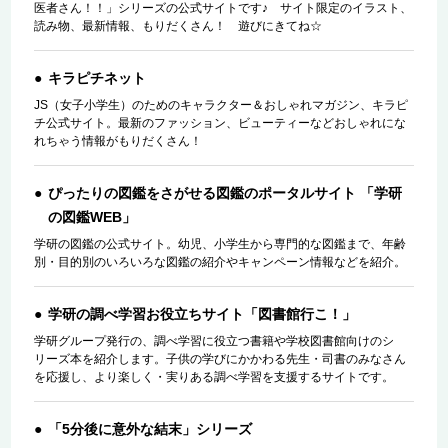
医者さん！！」シリーズの公式サイトです♪ サイト限定のイラスト、
読み物、最新情報、もりだくさん！ 遊びにきてね☆
キラピチネット
JS（女子小学生）のためのキャラクター＆おしゃれマガジン、キラピ
チ公式サイト。最新のファッション、ビューティーなどおしゃれにな
れちゃう情報がもりだくさん！
ぴったりの図鑑をさがせる図鑑のポータルサイト 「学研
の図鑑WEB」
学研の図鑑の公式サイト。幼児、小学生から専門的な図鑑まで、年齢
別・目的別のいろいろな図鑑の紹介やキャンペーン情報などを紹介。
学研の調べ学習お役立ちサイト「図書館行こ！」
学研グループ発行の、調べ学習に役立つ書籍や学校図書館向けのシ
リーズ本を紹介します。子供の学びにかかわる先生・司書のみなさん
を応援し、より楽しく・実りある調べ学習を支援するサイトです。
「5分後に意外な結末」シリーズ