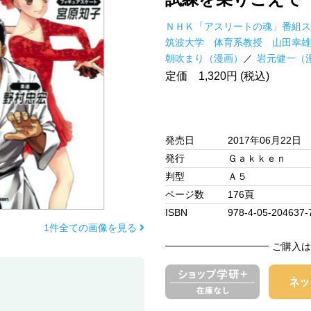
ＮＨＫ「アスリートの魂」番組
筑波大学 体育系教授 山田幸雄
朝吹まり（漫画）
岩元健一（
定価 1,320円 (税込)
発売日
2017年06月22日
発行
Ｇａｋｋｅｎ
判型
Ａ５
ページ数
176頁
ISBN
978-4-05-204637-
1件全ての画像を見る
ご購入は