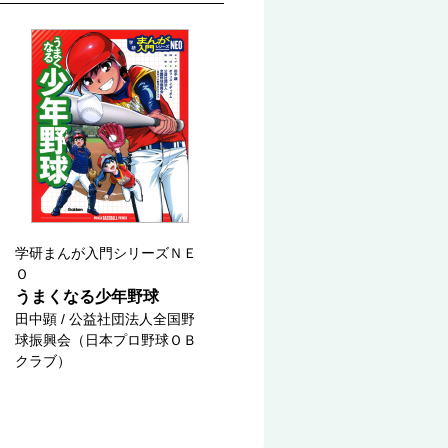
学研まんが入門シリーズＮＥ
Ｏ
うまくなる少年野球
田中顕 / 公益社団法人全国野
球振興会（日本プロ野球ＯＢ
クラブ）