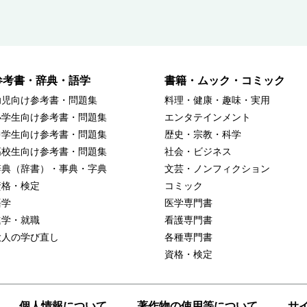
参考書・辞典・語学
書籍・ムック・コミック
幼児向け参考書・問題集
料理・健康・趣味・実用
小学生向け参考書・問題集
エンタテインメント
中学生向け参考書・問題集
歴史・宗教・科学
高校生向け参考書・問題集
社会・ビジネス
辞典（辞書）・事典・字典
文芸・ノンフィクション
資格・検定
コミック
語学
医学専門書
進学・就職
看護専門書
大人の学び直し
各種専門書
資格・検定
個人情報について
著作物の使用等について
サ