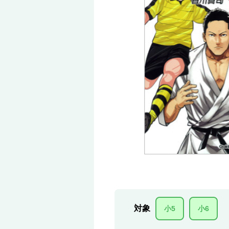
対象
小5
小6