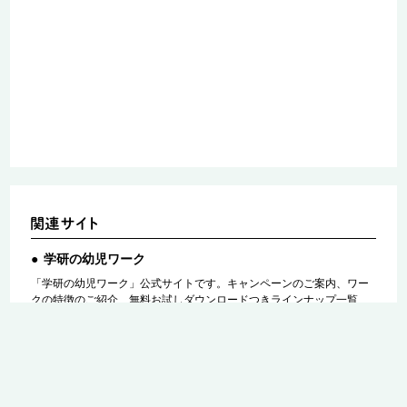
学研の幼児ワーク
「学研の幼児ワーク」公式サイトです。キャンペーンのご案内、ワー
クの特徴のご紹介、無料お試しダウンロードつきラインナップ一覧、
お子さんにぴったりのワーク診断、がんばり賞の賞品紹介、コミュニ
ティサイトへのリンクなど
動物と話せる少女 リリアーネのお部屋
いま最も読まれている女の子向けの児童書読み物「動物と話せる少