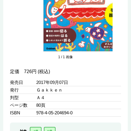
1
/
1
画像
定価 726円 (税込)
発売日
2017年09月07日
発行
Ｇａｋｋｅｎ
判型
Ａ４
ページ数
80頁
ISBN
978-4-05-204694-0