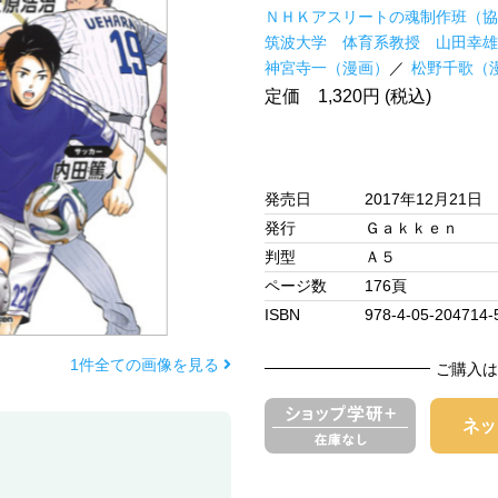
ＮＨＫアスリートの魂制作班（協
筑波大学 体育系教授 山田幸雄
神宮寺一（漫画）
松野千歌（
定価 1,320円 (税込)
発売日
2017年12月21日
発行
Ｇａｋｋｅｎ
判型
Ａ５
ページ数
176頁
ISBN
978-4-05-204714-
1件全ての画像を見る
ご購入は