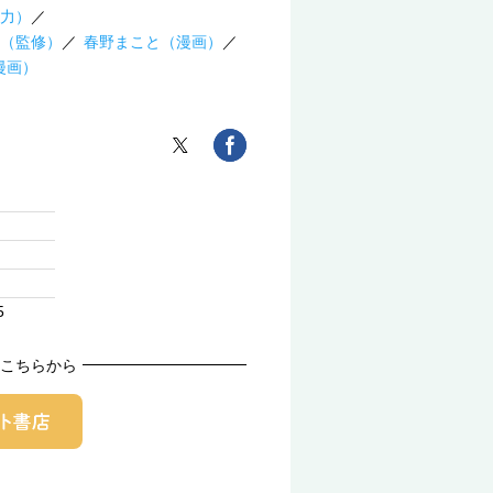
力）
（監修）
春野まこと（漫画）
漫画）
5
こちらから