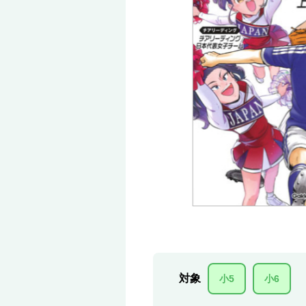
対象
小5
小6