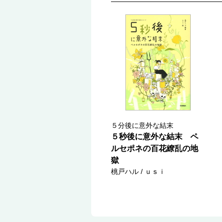
５分後に意外な結末
５秒後に意外な結末 ペ
ルセポネの百花繚乱の地
獄
桃戸ハル / ｕｓｉ