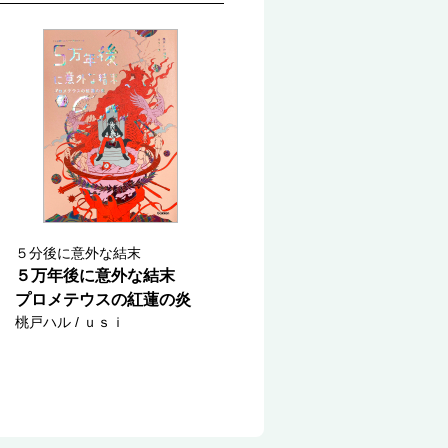
５分後に意外な結末
５万年後に意外な結末
プロメテウスの紅蓮の炎
桃戸ハル / ｕｓｉ