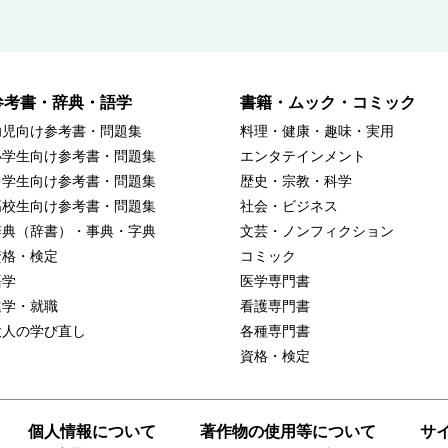
参考書・辞典・語学
書籍・ムック・コミック
幼児向け参考書・問題集
料理・健康・趣味・実用
小学生向け参考書・問題集
エンタテインメント
中学生向け参考書・問題集
歴史・宗教・科学
高校生向け参考書・問題集
社会・ビジネス
辞典（辞書）・事典・字典
文芸・ノンフィクション
資格・検定
コミック
語学
医学専門書
進学・就職
看護専門書
大人の学び直し
各種専門書
資格・検定
個人情報について
著作物の使用等について
サ