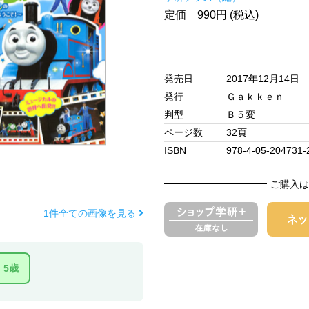
定価 990円 (税込)
発売日
2017年12月14日
発行
Ｇａｋｋｅｎ
判型
Ｂ５変
ページ数
32頁
ISBN
978-4-05-204731-
ご購入は
1件全ての画像を見る
5歳