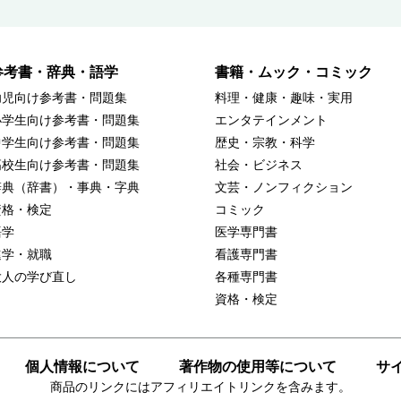
参考書・辞典・語学
書籍・ムック・コミック
幼児向け参考書・問題集
料理・健康・趣味・実用
小学生向け参考書・問題集
エンタテインメント
中学生向け参考書・問題集
歴史・宗教・科学
高校生向け参考書・問題集
社会・ビジネス
辞典（辞書）・事典・字典
文芸・ノンフィクション
資格・検定
コミック
語学
医学専門書
進学・就職
看護専門書
大人の学び直し
各種専門書
資格・検定
個人情報について
著作物の使用等について
サ
商品のリンクにはアフィリエイトリンクを含みます。