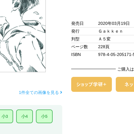
発売日
2020年03月19日
発行
Ｇａｋｋｅｎ
判型
Ａ５変
ページ数
228頁
ISBN
978-4-05-205171-
ご購入は
1件全ての画像を見る
小3
小4
小5