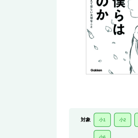
対象
小1
小2
小6