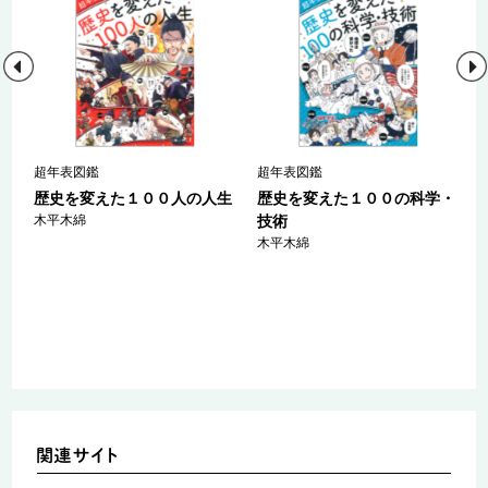
日
超年表図鑑
超年表図鑑
歴史を変えた１００人の人生
歴史を変えた１００の科学・
～
木平木綿
技術
木平木綿
/