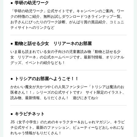
学研の幼児ワーク
「学研の幼児ワーク」公式サイトです。キャンペーンのご案内、ワー
クの特徴のご紹介、無料お試しダウンロードつきラインナップ一覧、
お子さんにぴったりのワーク診断、がんばり賞の賞品紹介、コミュニ
ティサイトへのリンクなど
動物と話せる少女 リリアーネのお部屋
いま最も読まれている女の子向けの児童書読み物「動物と話せる少
女 リリアーネ」の公式ホームページです。最新刊情報、オリジナル
グッズ、イベントの紹介なども！
トリシアのお部屋へようこそ！！
かわいい魔女が大かつやくの人気ファンタジー「トリシアは魔法のお
医者さん！！」シリーズの公式サイトです♪ サイト限定のイラスト、
読み物、最新情報、もりだくさん！ 遊びにきてね☆
キラピチネット
JS（女子小学生）のためのキャラクター＆おしゃれマガジン、キラピ
チ公式サイト。最新のファッション、ビューティーなどおしゃれにな
れちゃう情報がもりだくさん！