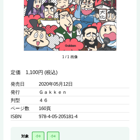
1
/
1
画像
定価 1,100円 (税込)
発売日
2020年05月12日
発行
Ｇａｋｋｅｎ
判型
４６
ページ数
160頁
ISBN
978-4-05-205181-4
対象
小3
小4