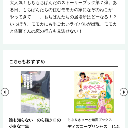
大人気！もちもちぱんだのストーリーブック第７弾。あ
る日、もちぱんたちの住むモモカの家になぞのねこが
やってきて……。もちぱんたちの居場所はどーなる！？
いっぽう、モモカにも手ごわいライバルが出現。モモカ
と佐藤くんの恋の行方も見逃せない！
郎
誰も知らない のら猫クロの
らぶ＆きゅーと知育ブックス
県
小さな一生
ディズニープリンセス じぶ