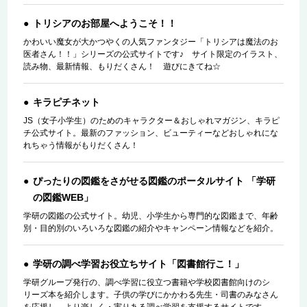
トリシアのお部屋へようこそ！！
かわいい魔女が大かつやくの人気ファンタジー「トリシアは魔法のお
医者さん！！」シリーズの公式サイトです♪ サイト限定のイラスト、
読み物、最新情報、もりだくさん！ 遊びにきてね☆
キラピチネット
JS（女子小学生）のためのキャラクター＆おしゃれマガジン、キラピ
チ公式サイト。最新のファッション、ビューティーなどおしゃれにな
れちゃう情報がもりだくさん！
ぴったりの図鑑をさがせる図鑑のポータルサイト 「学研
の図鑑WEB」
学研の図鑑の公式サイト。幼児、小学生から専門的な図鑑まで、年齢
別・目的別のいろいろな図鑑の紹介やキャンペーン情報などを紹介。
学研の調べ学習お役立ちサイト「図書館行こ！」
学研グループ発行の、調べ学習に役立つ書籍や学校図書館向けのシ
リーズ本を紹介します。子供の学びにかかわる先生・司書のみなさん