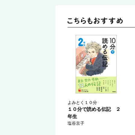
よみとく１０分
１０分で読める伝記 ２
年生
塩谷京子