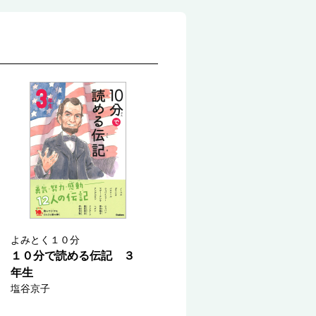
よみとく１０分
１０分で読める伝記 ３
年生
塩谷京子