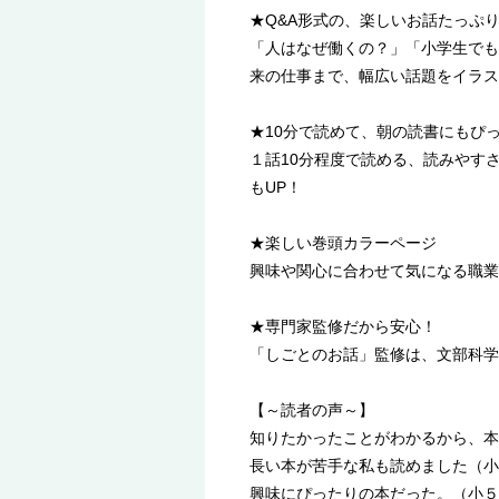
★Q&A形式の、楽しいお話たっぷ
「人はなぜ働くの？」「小学生でも
来の仕事まで、幅広い話題をイラス
★10分で読めて、朝の読書にもぴ
１話10分程度で読める、読みやす
もUP！
★楽しい巻頭カラーページ
興味や関心に合わせて気になる職業
★専門家監修だから安心！
「しごとのお話」監修は、文部科学
【～読者の声～】
知りたかったことがわかるから、本
長い本が苦手な私も読めました（小
興味にぴったりの本だった。（小５