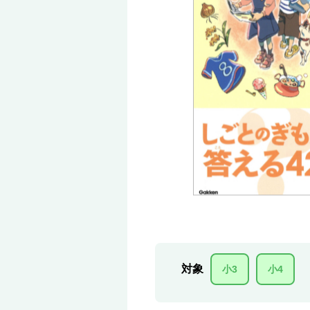
対象
小3
小4