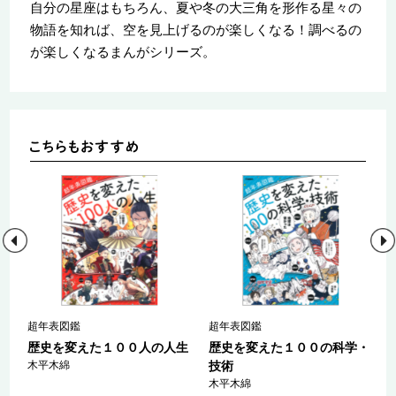
自分の星座はもちろん、夏や冬の大三角を形作る星々の
物語を知れば、空を見上げるのが楽しくなる！調べるの
が楽しくなるまんがシリーズ。
日
超年表図鑑
超年表図鑑
歴史を変えた１００人の人生
歴史を変えた１００の科学・
～
木平木綿
技術
木平木綿