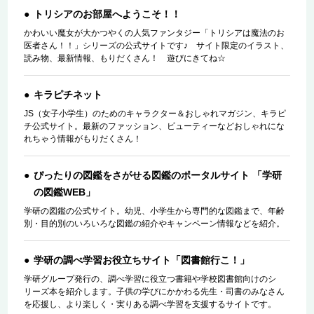
トリシアのお部屋へようこそ！！
かわいい魔女が大かつやくの人気ファンタジー「トリシアは魔法のお
医者さん！！」シリーズの公式サイトです♪ サイト限定のイラスト、
読み物、最新情報、もりだくさん！ 遊びにきてね☆
キラピチネット
JS（女子小学生）のためのキャラクター＆おしゃれマガジン、キラピ
チ公式サイト。最新のファッション、ビューティーなどおしゃれにな
れちゃう情報がもりだくさん！
ぴったりの図鑑をさがせる図鑑のポータルサイト 「学研
の図鑑WEB」
学研の図鑑の公式サイト。幼児、小学生から専門的な図鑑まで、年齢
別・目的別のいろいろな図鑑の紹介やキャンペーン情報などを紹介。
学研の調べ学習お役立ちサイト「図書館行こ！」
学研グループ発行の、調べ学習に役立つ書籍や学校図書館向けのシ
リーズ本を紹介します。子供の学びにかかわる先生・司書のみなさん
を応援し、より楽しく・実りある調べ学習を支援するサイトです。