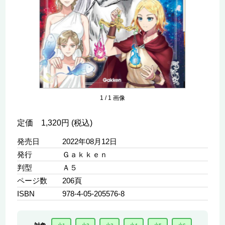
1
/
1
画像
定価 1,320円 (税込)
発売日
2022年08月12日
発行
Ｇａｋｋｅｎ
判型
Ａ５
ページ数
206頁
ISBN
978-4-05-205576-8