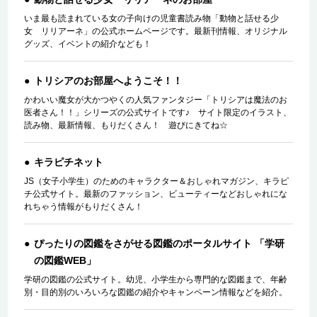
いま最も読まれている女の子向けの児童書読み物「動物と話せる少
女 リリアーネ」の公式ホームページです。最新刊情報、オリジナル
グッズ、イベントの紹介なども！
トリシアのお部屋へようこそ！！
かわいい魔女が大かつやくの人気ファンタジー「トリシアは魔法のお
医者さん！！」シリーズの公式サイトです♪ サイト限定のイラスト、
読み物、最新情報、もりだくさん！ 遊びにきてね☆
キラピチネット
JS（女子小学生）のためのキャラクター＆おしゃれマガジン、キラピ
チ公式サイト。最新のファッション、ビューティーなどおしゃれにな
れちゃう情報がもりだくさん！
ぴったりの図鑑をさがせる図鑑のポータルサイト 「学研
の図鑑WEB」
学研の図鑑の公式サイト。幼児、小学生から専門的な図鑑まで、年齢
別・目的別のいろいろな図鑑の紹介やキャンペーン情報などを紹介。