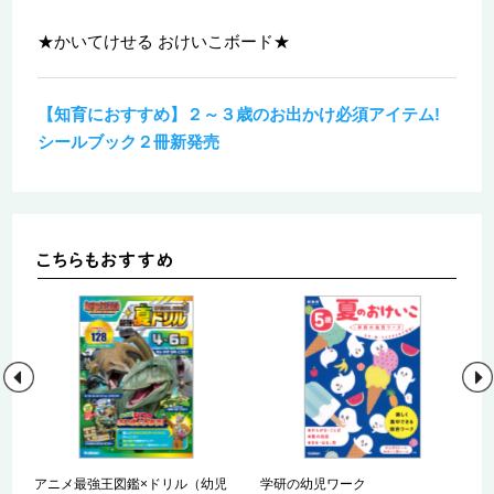
★かいてけせる おけいこボード★
【知育におすすめ】２～３歳のお出かけ必須アイテム!
シールブック２冊新発売
児
アニメ最強王図鑑×ドリル（幼児
学研の幼児ワーク