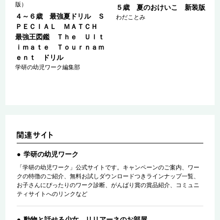
版）
５歳 夏のおけいこ 新装版
Ｓ
４～６歳 最強夏ドリル Ｓ
わだことみ
Ｈ
ＰＥＣＩＡＬ ＭＡＴＣＨ
ｔ
最強王図鑑 Ｔｈｅ Ｕｌｔ
ｍ
ｉｍａｔｅ Ｔｏｕｒｎａｍ
ｅｎｔ ドリル
学研の幼児ワーク編集部
学研の幼児ワーク
「学研の幼児ワーク」公式サイトです。キャンペーンのご案内、ワー
クの特徴のご紹介、無料お試しダウンロードつきラインナップ一覧、
お子さんにぴったりのワーク診断、がんばり賞の賞品紹介、コミュニ
ティサイトへのリンクなど
動物と話せる少女 リリアーネのお部屋