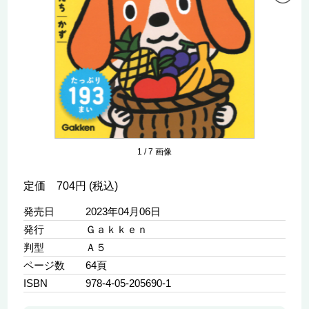
1
/
7
画像
定価 704円 (税込)
発売日
2023年04月06日
発行
Ｇａｋｋｅｎ
判型
Ａ５
ページ数
64頁
ISBN
978-4-05-205690-1