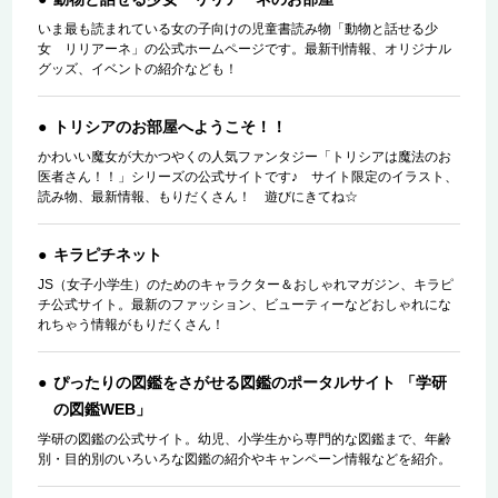
いま最も読まれている女の子向けの児童書読み物「動物と話せる少
女 リリアーネ」の公式ホームページです。最新刊情報、オリジナル
グッズ、イベントの紹介なども！
トリシアのお部屋へようこそ！！
かわいい魔女が大かつやくの人気ファンタジー「トリシアは魔法のお
医者さん！！」シリーズの公式サイトです♪ サイト限定のイラスト、
読み物、最新情報、もりだくさん！ 遊びにきてね☆
キラピチネット
JS（女子小学生）のためのキャラクター＆おしゃれマガジン、キラピ
チ公式サイト。最新のファッション、ビューティーなどおしゃれにな
れちゃう情報がもりだくさん！
ぴったりの図鑑をさがせる図鑑のポータルサイト 「学研
の図鑑WEB」
学研の図鑑の公式サイト。幼児、小学生から専門的な図鑑まで、年齢
別・目的別のいろいろな図鑑の紹介やキャンペーン情報などを紹介。