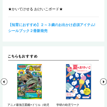
★かいてけせる おけいこボード★
【知育におすすめ】２～３歳のお出かけ必須アイテム!
シールブック２冊新発売
児
アニメ最強王図鑑×ドリル（幼児
学研の幼児ワーク