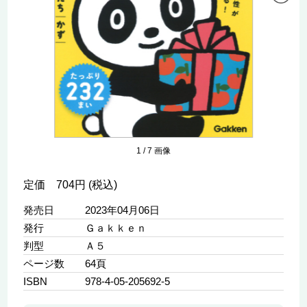
1
/
7
画像
定価 704円 (税込)
発売日
2023年04月06日
発行
Ｇａｋｋｅｎ
判型
Ａ５
ページ数
64頁
ISBN
978-4-05-205692-5