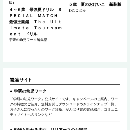
版）
５歳 夏のおけいこ 新装版
Ｓ
４～６歳 最強夏ドリル Ｓ
わだことみ
Ｈ
ＰＥＣＩＡＬ ＭＡＴＣＨ
ｔ
最強王図鑑 Ｔｈｅ Ｕｌｔ
ｍ
ｉｍａｔｅ Ｔｏｕｒｎａｍ
ｅｎｔ ドリル
学研の幼児ワーク編集部
学研の幼児ワーク
「学研の幼児ワーク」公式サイトです。キャンペーンのご案内、ワー
クの特徴のご紹介、無料お試しダウンロードつきラインナップ一覧、
お子さんにぴったりのワーク診断、がんばり賞の賞品紹介、コミュニ
ティサイトへのリンクなど
動物と話せる少女 リリアーネのお部屋