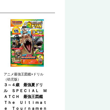
アニメ最強王図鑑×ドリル
（幼児版）
３～４歳 最強夏ドリ
ル ＳＰＥＣＩＡＬ Ｍ
ＡＴＣＨ 最強王図鑑
Ｔｈｅ Ｕｌｔｉｍａｔ
ｅ Ｔｏｕｒｎａｍｅｎ