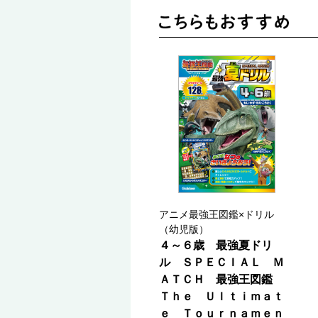
アニメ最強王図鑑×ドリル
（幼児版）
４～６歳 最強夏ドリ
ル ＳＰＥＣＩＡＬ Ｍ
ＡＴＣＨ 最強王図鑑
Ｔｈｅ Ｕｌｔｉｍａｔ
ｅ Ｔｏｕｒｎａｍｅｎ