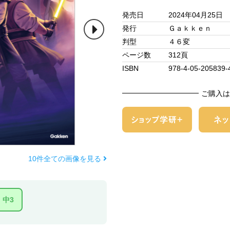
発売日
2024年04月25日
発行
Ｇａｋｋｅｎ
判型
４６変
ページ数
312頁
ISBN
978-4-05-205839-
ご購入は
10件全ての画像を見る
中3