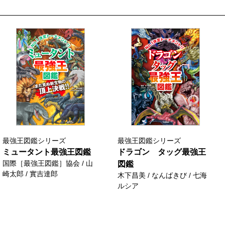
最強王図鑑シリーズ
最強王図鑑シリーズ
ミュータント最強王図鑑
ドラゴン タッグ最強王
国際［最強王図鑑］協会 / 山
図鑑
崎太郎 / 實吉達郎
木下昌美 / なんばきび / 七海
ルシア