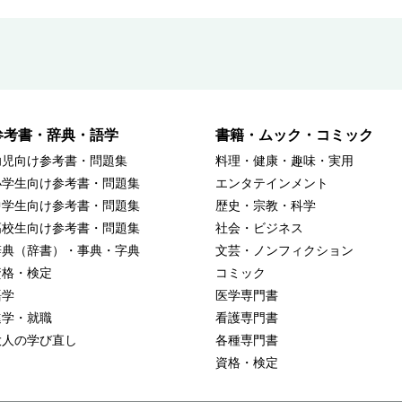
参考書・辞典・語学
書籍・ムック・コミック
幼児向け参考書・問題集
料理・健康・趣味・実用
小学生向け参考書・問題集
エンタテインメント
中学生向け参考書・問題集
歴史・宗教・科学
高校生向け参考書・問題集
社会・ビジネス
辞典（辞書）・事典・字典
文芸・ノンフィクション
資格・検定
コミック
語学
医学専門書
進学・就職
看護専門書
大人の学び直し
各種専門書
資格・検定