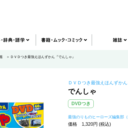
図鑑
ＤＶＤつき最強えほんずかん『でんしゃ』
ＤＶＤつき最強えほんずかん
でんしゃ
DVDつき
最強のりものヒーローズ編集部（
価格 1,320円 (税込)