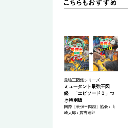
最強王図鑑シリーズ
ミュータント最強王図
鑑 「エピソード０」つ
き特別版
国際［最強王図鑑］協会 / 山
崎太郎 / 實吉達郎