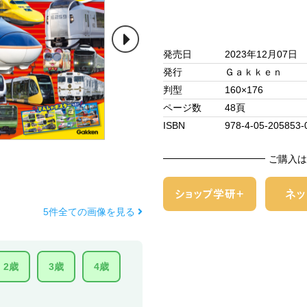
発売日
2023年12月07日
発行
Ｇａｋｋｅｎ
判型
160×176
ページ数
48頁
ISBN
978-4-05-205853-
ご購入は
5件全ての画像を見る
2歳
3歳
4歳