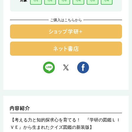
対象
小1
小2
小3
小4
小5
小6
ご購入はこちらから
【考える力と知的探求心を育てる！ 『学研の図鑑ＬＩ
ＶＥ』から生まれたクイズ図鑑の新装版】