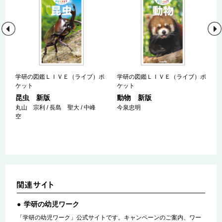
ポ
学研の図鑑ＬＩＶＥ（ライブ）ポ
学研の図鑑ＬＩＶＥ（ライブ）ポ
ケット
ケット
昆虫 新版
動物 新版
丸山 宗利 / 長島 聖大 / 中峰
今泉忠明
空
学研の幼児ワーク
「学研の幼児ワーク」公式サイトです。キャンペーンのご案内、ワー