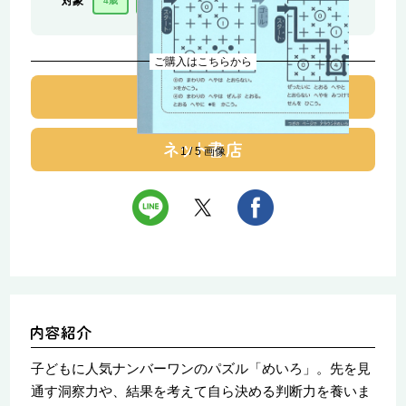
対象
4歳
5歳
6歳
小1
ご購入はこちらから
1
/
5
画像
子どもに人気ナンバーワンのパズル「めいろ」。先を見
通す洞察力や、結果を考えて自ら決める判断力を養いま