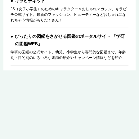
キラピチネット
JS（女子小学生）のためのキャラクター＆おしゃれマガジン、キラピ
チ公式サイト。最新のファッション、ビューティーなどおしゃれにな
れちゃう情報がもりだくさん！
ぴったりの図鑑をさがせる図鑑のポータルサイト 「学研
の図鑑WEB」
学研の図鑑の公式サイト。幼児、小学生から専門的な図鑑まで、年齢
別・目的別のいろいろな図鑑の紹介やキャンペーン情報などを紹介。
学研の調べ学習お役立ちサイト「図書館行こ！」
学研グループ発行の、調べ学習に役立つ書籍や学校図書館向けのシ
リーズ本を紹介します。子供の学びにかかわる先生・司書のみなさん
を応援し、より楽しく・実りある調べ学習を支援するサイトです。
「5分後に意外な結末」シリーズ
ラストに待ち受ける感動、笑い、人生の教訓…。大人気のショート
ショートシリーズ 学研の「5分後に意外な結末」シリーズの公式サイ
トです。