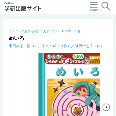
５・６・７歳ひらめき☆天才パズル ＮＥＷ ３巻
めいろ
東田大志（協力）
中久木成一（作）
近野十志夫（作）