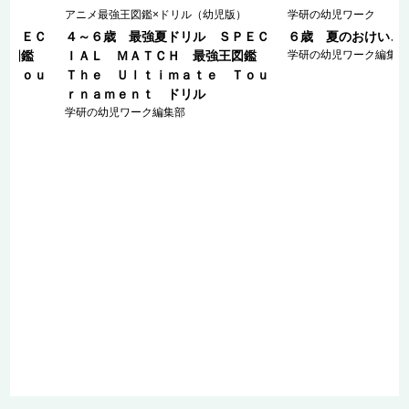
児版）
アニメ最強王図鑑×ドリル（幼児版）
学研の幼児ワーク
ＳＰＥＣ
４～６歳 最強夏ドリル ＳＰＥＣ
６歳 夏のおけいこ
強王図鑑
ＩＡＬ ＭＡＴＣＨ 最強王図鑑
学研の幼児ワーク編集部
 Ｔｏｕ
Ｔｈｅ Ｕｌｔｉｍａｔｅ Ｔｏｕ
ｒｎａｍｅｎｔ ドリル
学研の幼児ワーク編集部