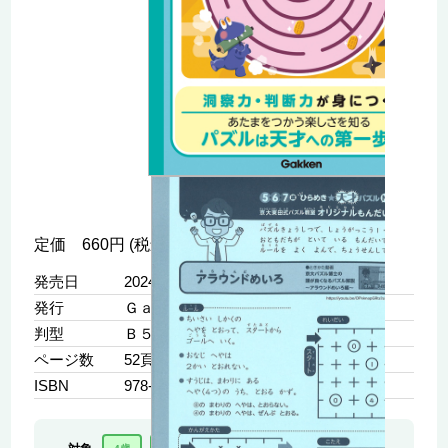
定価 660円 (税込)
発売日
2024年03月14日
発行
Ｇａｋｋｅｎ
判型
Ｂ５
ページ数
52頁
ISBN
978-4-05-205881-3