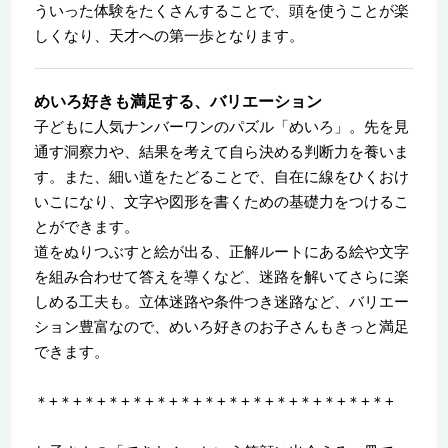
ういった体験をたくさんすることで、頭を使うことが楽
しくなり、天才への第一歩となります。
めいろ好きも満足する、バリエーション
子どもに人気ナンバーワンのパズル「めいろ」。先を見
通す洞察力や、結果を考えて自ら決める判断力を養いま
す。また、細い道をたどることで、自在に線をひくおけ
いこになり、文字や図形を書くための基礎力をつけるこ
とができます。
道をぬりつぶすと絵が出る、正解ルートにある絵や文字
を組み合わせて答えを導くなど、迷路を解いてさらに楽
しめる工夫も。立体迷路や条件つき迷路など、バリエー
ション豊富なので、めいろ好きのお子さんもきっと満足
できます。
＊+＊+＊+＊+＊+＊+＊+＊+＊+＊+＊+＊+＊+＊+＊+