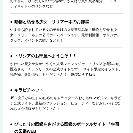
お子さんにぴったりのワーク診断、がんばり賞の賞品紹介、コミュニ
ティサイトへのリンクなど
動物と話せる少女 リリアーネのお部屋
いま最も読まれている女の子向けの児童書読み物「動物と話せる少
女 リリアーネ」の公式ホームページです。最新刊情報、オリジナル
グッズ、イベントの紹介なども！
トリシアのお部屋へようこそ！！
かわいい魔女が大かつやくの人気ファンタジー「トリシアは魔法のお
医者さん！！」シリーズの公式サイトです♪ サイト限定のイラスト、
読み物、最新情報、もりだくさん！ 遊びにきてね☆
キラピチネット
JS（女子小学生）のためのキャラクター＆おしゃれマガジン、キラピ
チ公式サイト。最新のファッション、ビューティーなどおしゃれにな
れちゃう情報がもりだくさん！
ぴったりの図鑑をさがせる図鑑のポータルサイト 「学研
の図鑑WEB」