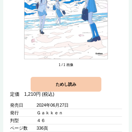
1
/
1
画像
ためし読み
定価 1,210円 (税込)
発売日
2024年06月27日
発行
Ｇａｋｋｅｎ
判型
４６
ページ数
336頁