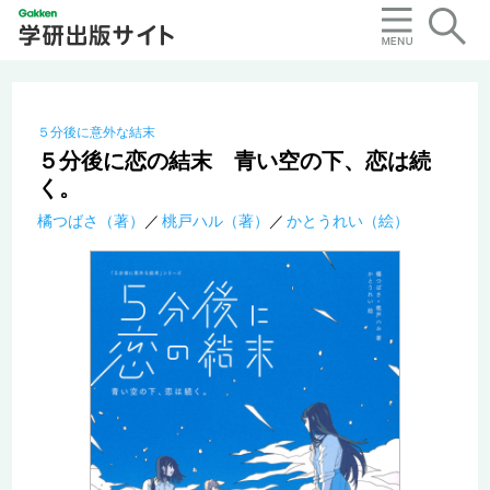
５分後に意外な結末
５分後に恋の結末 青い空の下、恋は続
く。
橘つばさ（著）
桃戸ハル（著）
かとうれい（絵）