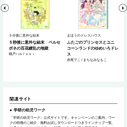
５分後に意外な結末
まほうのドレスハウス
ロ
５秒後に意外な結末 ペルセ
ふたごのプリンセスとユニ
ポネの百花繚乱の地獄
コーンランドのゆめいろドレ
桃戸ハル / ｕｓｉ
ス
赤尾でこ / まちなみなもこ
学研の幼児ワーク
「学研の幼児ワーク」公式サイトです。キャンペーンのご案内、ワー
クの特徴のご紹介、無料お試しダウンロードつきラインナップ一覧、