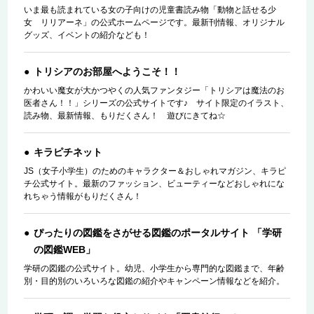
いま最も読まれている女の子向けの児童書読み物「動物と話せる少
女 リリアーネ」の公式ホームページです。最新刊情報、オリジナル
グッズ、イベントの紹介なども！
トリシアのお部屋へようこそ！！
かわいい魔女が大かつやくの人気ファンタジー「トリシアは魔法のお
医者さん！！」シリーズの公式サイトです♪ サイト限定のイラスト、
読み物、最新情報、もりだくさん！ 遊びにきてね☆
キラピチネット
JS（女子小学生）のためのキャラクター＆おしゃれマガジン、キラピ
チ公式サイト。最新のファッション、ビューティーなどおしゃれにな
れちゃう情報がもりだくさん！
ぴったりの図鑑をさがせる図鑑のポータルサイト 「学研
の図鑑WEB」
学研の図鑑の公式サイト。幼児、小学生から専門的な図鑑まで、年齢
別・目的別のいろいろな図鑑の紹介やキャンペーン情報などを紹介。