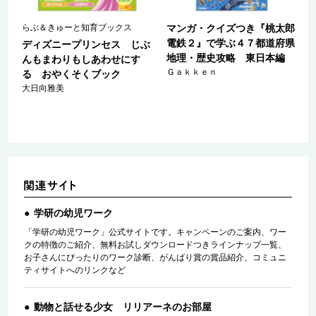
郎
らぶ＆きゅーと知育ブックス
マンガ・クイズつき『桃太郎
県
電鉄２』で学ぶ４７都道府県
ディズニープリンセス じぶ
地理・歴史攻略 東日本編
んもまわりもしあわせにす
Ｇａｋｋｅｎ
る おやくそくブック
大日向雅美
学研の幼児ワーク
「学研の幼児ワーク」公式サイトです。キャンペーンのご案内、ワー
クの特徴のご紹介、無料お試しダウンロードつきラインナップ一覧、
お子さんにぴったりのワーク診断、がんばり賞の賞品紹介、コミュニ
ティサイトへのリンクなど
動物と話せる少女 リリアーネのお部屋