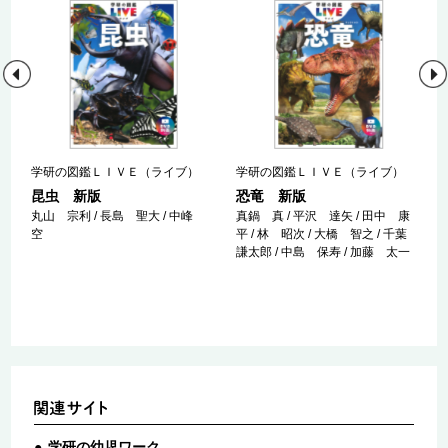
学研の図鑑ＬＩＶＥ（ライブ）
学研の図鑑ＬＩＶＥ（ライブ）
昆虫 新版
恐竜 新版
 西
丸山 宗利 / 長島 聖大 / 中峰
真鍋 真 / 平沢 達矢 / 田中 康
空
平 / 林 昭次 / 大橋 智之 / 千葉
謙太郎 / 中島 保寿 / 加藤 太一
学研の幼児ワーク