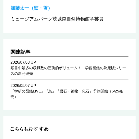
加藤太一（監・著）
ミュージアムパーク茨城県自然博物館学芸員
関連記事
2026/07/03 UP
類書中最多の収録数の圧倒的ボリューム！ 学習図鑑の決定版シリー
ズの新刊発売
2026/05/07 UP
「学研の図鑑LIVE」『鳥』『岩石・鉱物・化石』予約開始（6/25発
売）