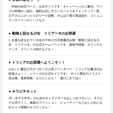
「学研の幼児ワーク」公式サイトです。キャンペーンのご案内、ワー
クの特徴のご紹介、無料お試しダウンロードつきラインナップ一覧、
お子さんにぴったりのワーク診断、がんばり賞の賞品紹介、コミュニ
ティサイトへのリンクなど
動物と話せる少女 リリアーネのお部屋
いま最も読まれている女の子向けの児童書読み物「動物と話せる少
女 リリアーネ」の公式ホームページです。最新刊情報、オリジナル
グッズ、イベントの紹介なども！
トリシアのお部屋へようこそ！！
かわいい魔女が大かつやくの人気ファンタジー「トリシアは魔法のお
医者さん！！」シリーズの公式サイトです♪ サイト限定のイラスト、
読み物、最新情報、もりだくさん！ 遊びにきてね☆
キラピチネット
JS（女子小学生）のためのキャラクター＆おしゃれマガジン、キラピ
チ公式サイト。最新のファッション、ビューティーなどおしゃれにな
れちゃう情報がもりだくさん！