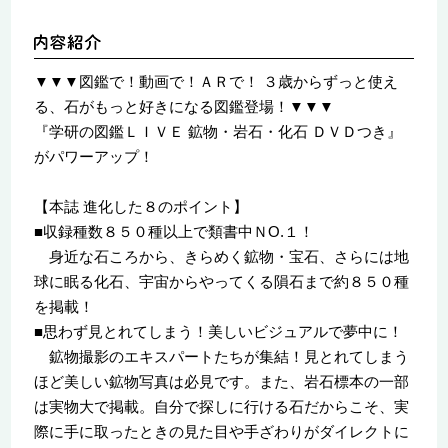
▼▼▼図鑑で！動画で！ＡＲで！ ３歳からずっと使え
る、石がもっと好きになる図鑑登場！▼▼▼
『学研の図鑑ＬＩＶＥ 鉱物・岩石・化石 ＤＶＤつき』
がパワーアップ！
【本誌 進化した８のポイント】
■収録種数８５０種以上で類書中ＮО.１！
身近な石ころから、きらめく鉱物・宝石、さらには地
球に眠る化石、宇宙からやってくる隕石まで約８５０種
を掲載！
■思わず見とれてしまう！美しいビジュアルで夢中に！
鉱物撮影のエキスパートたちが集結！見とれてしまう
ほど美しい鉱物写真は必見です。また、岩石標本の一部
は実物大で掲載。自分で探しに行ける石だからこそ、実
際に手に取ったときの見た目や手ざわりがダイレクトに