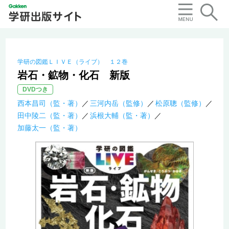
学研の図鑑ＬＩＶＥ（ライブ） １２巻
岩石・鉱物・化石 新版
DVDつき
西本昌司（監・著）
三河内岳（監修）
松原聰（監修）
田中陵二（監・著）
浜根大輔（監・著）
加藤太一（監・著）