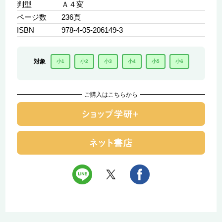
判型
Ａ４変
ページ数
236頁
ISBN
978-4-05-206149-3
対象
小1
小2
小3
小4
小5
小6
ご購入はこちらから