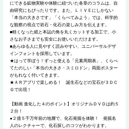
にできる鉱物実験や体験に紐づいた各章のコラムは、自
由研究にもぴったりです。また、ＬＩＶＥにしかない
「本当の大きさです」「くらべてみよう」では、科学的
な観察の視点で岩石・化石の楽しみ方を伝えます。
■軽くなった紙と本誌の角を丸くカットする加工で、小
さなお子さまでも安全にお使いいただけます。
■あらゆる人に見やすく読みやすい、ユニバーサルデザ
インフォントを採用しています。
★はって学ぼう！ずっと使える「元素周期表」、くらべ
てたのしい「本当の大きさ・スミロドン」両面ポスター
がもれなく付いてきます。
★ＡＲアプリで楽しめる！ 誕生石などの宝石が３ＤＣ
Ｇで出現！
【動画 進化した４のポイント】オリジナルＤＶＤは約５
２分！
●２億５千万年前の地層で、化石発掘を体験！ 発掘名
人のレクチャーで、化石探しのコツがわかります。