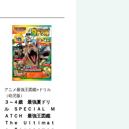
アニメ最強王図鑑×ドリル
（幼児版）
３～４歳 最強夏ドリ
ル ＳＰＥＣＩＡＬ Ｍ
ＡＴＣＨ 最強王図鑑
Ｔｈｅ Ｕｌｔｉｍａｔ