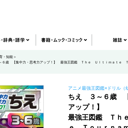
育・知能
～６歳 【集中力・思考力アップ！】 最強王図鑑 Ｔｈｅ Ｕｌｔｉｍａｔｅ 
アニメ最強王図鑑×ドリル（
ちえ ３～６歳 
アップ！】
最強王図鑑 Ｔｈ
ｅ Ｔｏｕｒｎａ