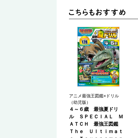
アニメ最強王図鑑×ドリル
（幼児版）
４～６歳 最強夏ドリ
ル ＳＰＥＣＩＡＬ Ｍ
ＡＴＣＨ 最強王図鑑
Ｔｈｅ Ｕｌｔｉｍａｔ