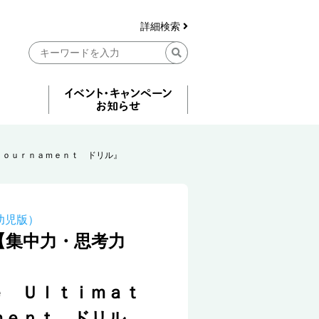
詳細検索
Ｔｏｕｒｎａｍｅｎｔ ドリル』
幼児版）
【集中力・思考力
ｅ Ｕｌｔｉｍａｔ
ｍｅｎｔ ドリル