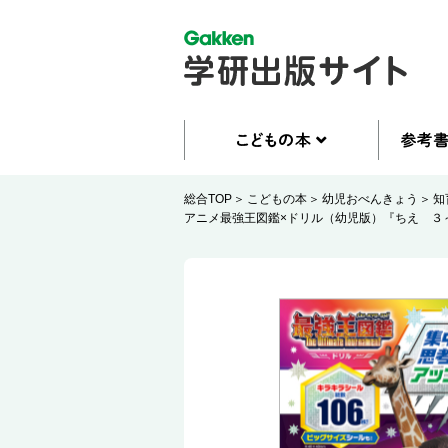
総合TOP
こどもの本
幼児おべんきょう
知
アニメ最強王図鑑×ドリル（幼児版）『ちえ ３