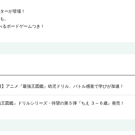
ターが登場！
も。
べるボードゲームつき！
突破】アニメ『最強王図鑑』幼児ドリル、バトル感覚で学びが加速！
強王図鑑』ドリルシリーズ・待望の第５弾『ちえ ３～６歳』発売！