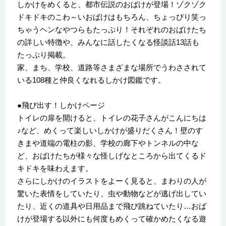
しかけをめくると、都市伝説のおばけが登場！ゾクゾク
ドキドキのこわ～いおばけはもちろん、ちょっぴり笑っ
ちゃうヘンなやつらもたっぷり！それぞれのおばけたち
の詳しい特徴や、みんなに話したくなる怪談話13話も
たっぷり掲載。
家、まち、学校、道路等さまざまな場所でうわさされて
いる108種と仲良くなれるしかけ図鑑です。
●飛び出す！しかけページ
トイレの扉を開けると、トイレの花子さんがこんにちは
♪など、めくって楽しいしかけが盛りだくさん！壁のす
きまや道端の電柱の影、学校の廊下やトンネルの中な
ど、おばけたちが様々な怪しげなところから出てくるド
キドキを味わえます。
さらにしかけのイラストをよーく見ると、まわりの人が
驚いた表情をしていたり、虫や動物などが逃げ出してい
たり、近くの道具や日用品まで飛び跳ねていたり…おば
けが登場する以外にも何度もめくって確かめたくなる遊