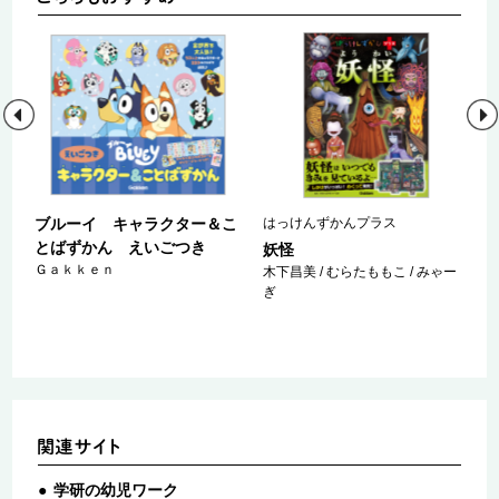
ブルーイ キャラクター＆こ
はっけんずかんプラス
とばずかん えいごつき
妖怪
Ｇａｋｋｅｎ
 西
木下昌美 / むらたももこ / みゃー
ぎ
学研の幼児ワーク