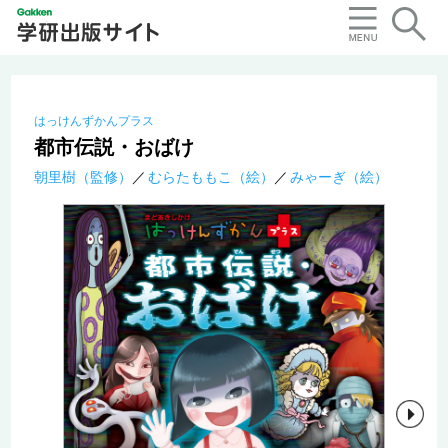
はっけんずかんプラス
都市伝説・おばけ
朝里樹（監修）
むらたももこ（絵）
みゃーぎ（絵）