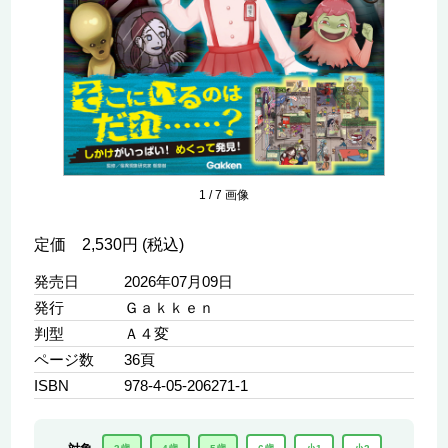
1
/
7
画像
定価 2,530円 (税込)
発売日
2026年07月09日
発行
Ｇａｋｋｅｎ
判型
Ａ４変
ページ数
36頁
ISBN
978-4-05-206271-1