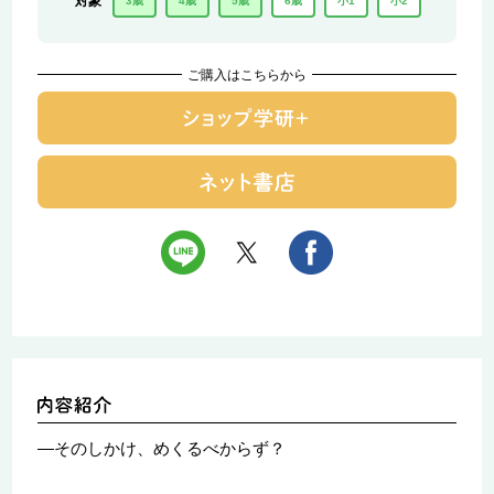
対象
3歳
4歳
5歳
6歳
小1
小2
ご購入はこちらから
―そのしかけ、めくるべからず？