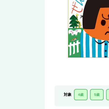
対象
4歳
5歳