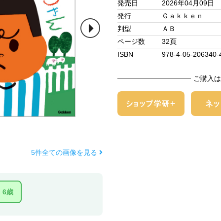
発売日
2026年04月09日
発行
Ｇａｋｋｅｎ
判型
ＡＢ
ページ数
32頁
ISBN
978-4-05-206340-
ご購入は
5件全ての画像を見る
6歳