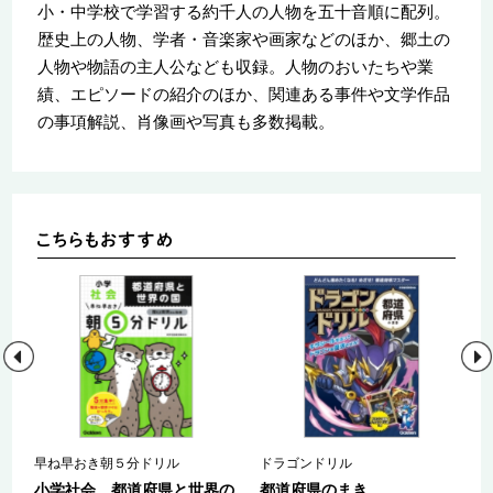
小・中学校で学習する約千人の人物を五十音順に配列。
歴史上の人物、学者・音楽家や画家などのほか、郷土の
人物や物語の主人公なども収録。人物のおいたちや業
績、エピソードの紹介のほか、関連ある事件や文学作品
の事項解説、肖像画や写真も多数掲載。
早ね早おき朝５分ドリル
ドラゴンドリル
年
小学社会 都道府県と世界の
都道府県のまき