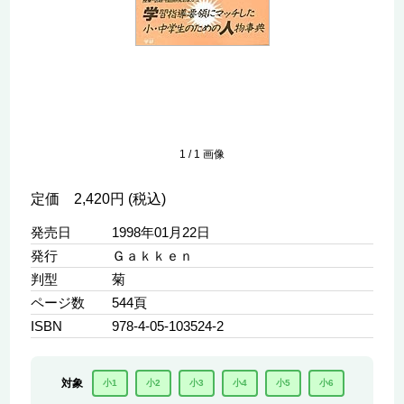
1
/
1
画像
定価 2,420円 (税込)
発売日
1998年01月22日
発行
Ｇａｋｋｅｎ
判型
菊
ページ数
544頁
ISBN
978-4-05-103524-2
対象
小1
小2
小3
小4
小5
小6