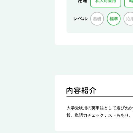
用途
私大対策用
レベル
基礎
標準
応
大学受験用の英単語として選びぬか
報、単語力チェックテストもあり、