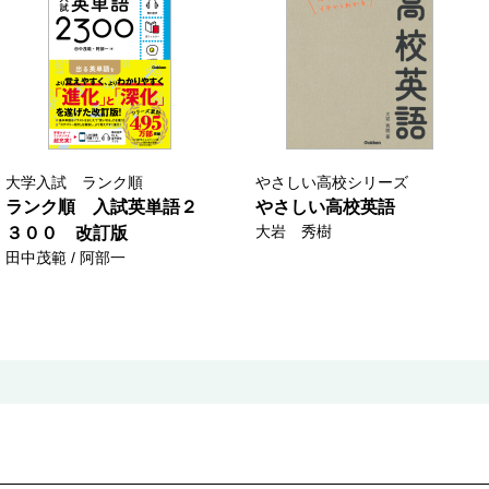
大学入試 ランク順
やさしい高校シリーズ
ランク順 入試英単語２
やさしい高校英語
大岩 秀樹
３００ 改訂版
田中茂範 / 阿部一