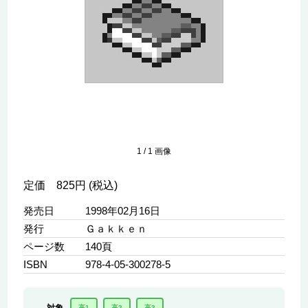
1
/
1
画像
定価 825円 (税込)
発売日
1998年02月16日
発行
Ｇａｋｋｅｎ
ページ数
140頁
ISBN
978-4-05-300278-5
高1
高2
高3