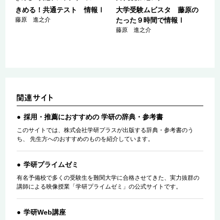
わ
きめる！共通テスト 情報Ⅰ
大学受験ムビスタ 藤原の
藤原 進之介
たった９時間で情報Ⅰ
藤原 進之介
採用・推薦におすすめの 学研の辞典・参考書
このサイトでは、株式会社学研プラスが出版する辞典・参考書のう
ち、 先生方へのおすすめのものを紹介しています。
学研プライムゼミ
有名予備校で多くの受験生を難関大学に合格させてきた、実力抜群の
講師による映像授業「学研プライムゼミ」の公式サイトです。
学研Web講座