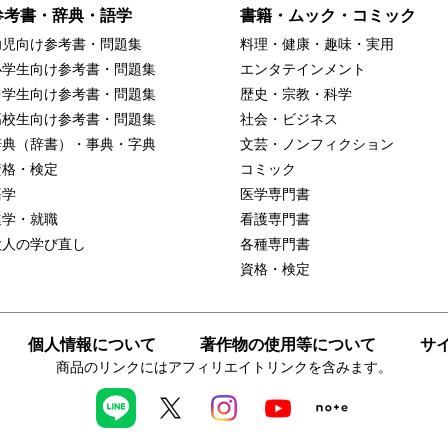
参考書・辞典・語学
書籍・ムック・コミック
幼児向け参考書・問題集
料理・健康・趣味・実用
小学生向け参考書・問題集
エンタテインメント
中学生向け参考書・問題集
歴史・宗教・科学
高校生向け参考書・問題集
社会・ビジネス
辞典（辞書）・事典・字典
文芸・ノンフィクション
資格・検定
コミック
語学
医学専門書
進学・就職
看護専門書
大人の学び直し
各種専門書
資格・検定
個人情報について
著作物の使用等について
サ
商品のリンクにはアフィリエイトリンクを含みます。