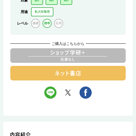
対象
高1
高2
高3
用途
私大対策用
レベル
基礎
標準
応用
ご購入はこちらから