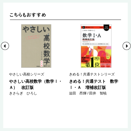
やさしい高校シリーズ
きめる！共通テストシリーズ
わ
やさしい高校数学（数学Ⅰ・
きめる！共通テスト 数学
Ａ） 改訂版
Ⅰ・Ａ 増補改訂版
きさらぎ ひろし
迫田 昂輝 / 田井 智暁