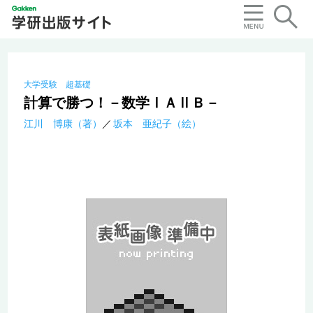
大学受験 超基礎
計算で勝つ！－数学ⅠＡⅡＢ－
江川 博康（著）
坂本 亜紀子（絵）