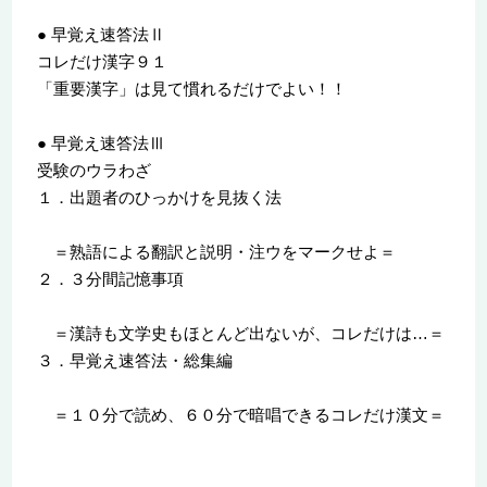
● 早覚え速答法Ⅱ
コレだけ漢字９１
「重要漢字」は見て慣れるだけでよい！！
● 早覚え速答法Ⅲ
受験のウラわざ
１．出題者のひっかけを見抜く法
＝熟語による翻訳と説明・注ウをマークせよ＝
２．３分間記憶事項
＝漢詩も文学史もほとんど出ないが、コレだけは…＝
３．早覚え速答法・総集編
＝１０分で読め、６０分で暗唱できるコレだけ漢文＝