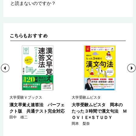
と読まないのですか？
大学受験Ｖブックス
大学受験ムビスタ
ー
漢文早覚え速答法 パーフェ
大学受験ムビスタ 岡本の
クト版 共通テスト完全対応
たった３時間で漢文句法 Ｍ
田中 雄二
ＯＶＩＥ×ＳＴＵＤＹ
岡本 梨奈