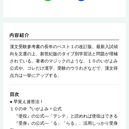
漢文受験参考書の長年のベスト１の改訂版。最新入試傾
向を文選の上、新世紀版のタイプ別学習法と問題が増補
されている。著者のマジックのような、１０のいがよみ
公式や、コレだけ漢字、受験のウラわざなどで、漢文得
点力は一挙にアップする。
目次
● 早覚え速答法Ⅰ
１０の＠〝いがよみ〃公式
『使役』の公式—「ヲシテ」と読めれば使役はできる
『受身』の公式—「る」「らる」、活用しっかり受身