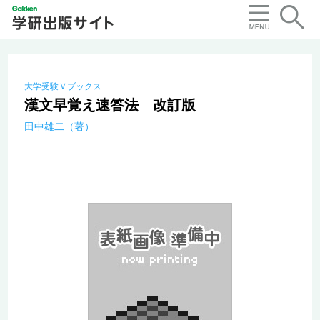
大学受験Ｖブックス
漢文早覚え速答法 改訂版
田中雄二（著）