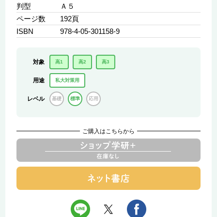
判型
Ａ５
ページ数
192頁
ISBN
978-4-05-301158-9
対象
高1
高2
高3
用途
私大対策用
レベル
基礎
標準
応用
ご購入はこちらから