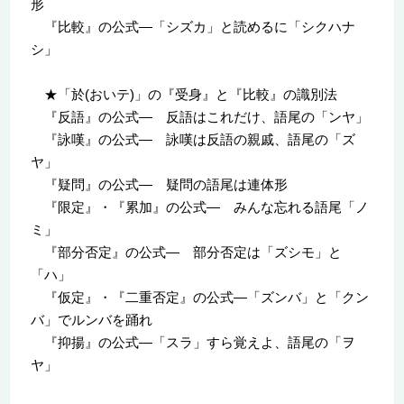
形
『比較』の公式—「シズカ」と読めるに「シクハナ
シ」
★「於(おいテ)」の『受身』と『比較』の識別法
『反語』の公式— 反語はこれだけ、語尾の「ンヤ」
『詠嘆』の公式— 詠嘆は反語の親戚、語尾の「ズ
ヤ」
『疑問』の公式— 疑問の語尾は連体形
『限定』・『累加』の公式— みんな忘れる語尾「ノ
ミ」
『部分否定』の公式— 部分否定は「ズシモ」と
「ハ」
『仮定』・『二重否定』の公式—「ズンバ」と「クン
バ」でルンバを踊れ
『抑揚』の公式—「スラ」すら覚えよ、語尾の「ヲ
ヤ」