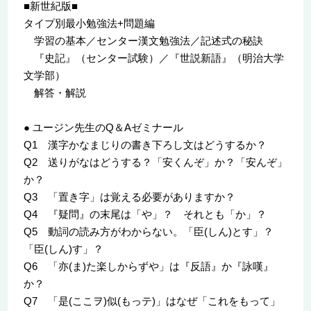
■新世紀版■
タイプ別最小勉強法+問題編
学習の基本／センター漢文勉強法／記述式の秘訣
『史記』（センター試験）／『世説新語』（明治大学
文学部）
解答・解説
● ユージン先生のQ＆Aゼミナール
Q1 漢字かなまじりの書き下ろし文はどうするか？
Q2 送りがなはどうする？「安くんぞ」か？「安んぞ」
か？
Q3 「置き字」は覚える必要がありますか？
Q4 『疑問』の末尾は「や」？ それとも「か」？
Q5 動詞の読み方がわからない。「臣(しん)とす」？
「臣(しん)す」？
Q6 「亦(ま)た楽しからずや」は『反語』か『詠嘆』
か？
Q7 「是(ここヲ)似(もっテ)」はなぜ「これをもって」