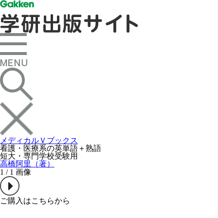
メディカルＶブックス
看護・医療系の英単語＋熟語
短大・専門学校受験用
高橋阿里（著）
1
/
1
画像
ご購入はこちらから