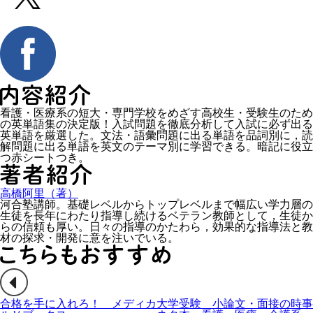
看護・医療系の短大・専門学校をめざす高校生・受験生のため
の英単語集の決定版！入試問題を徹底分析して入試に必ず出る
英単語を厳選した。文法・語彙問題に出る単語を品詞別に，読
解問題に出る単語を英文のテーマ別に学習できる。暗記に役立
つ赤シートつき。
高橋阿里（著）
河合塾講師。基礎レベルからトップレベルまで幅広い学力層の
生徒を長年にわたり指導し続けるベテラン教師として，生徒か
らの信頼も厚い。日々の指導のかたわら，効果的な指導法と教
材の探求・開発に意を注いでいる。
合格を手に入れろ！ メディカ
大学受験 小論文・面接の時事