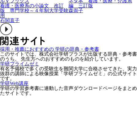
ルＶブックス
ネタ本 看護・医療・介護系
看護・医療系の小論文 改訂
編 三訂版
版 専門学校～４年制大学受験
森崇子
用
石関直子
採用・推薦におすすめの 学研の辞典・参考書
このサイトでは、株式会社学研プラスが出版する辞典・参考書
のうち、 先生方へのおすすめのものを紹介しています。
学研プライムゼミ
有名予備校で多くの受験生を難関大学に合格させてきた、実力
抜群の講師による映像授業「学研プライムゼミ」の公式サイト
です。
学研Web講座
学研の学習参考書に連動した音声ダウンロードページをまとめ
たサイトです。