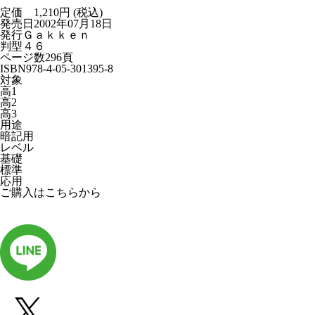
定価 1,210円 (税込)
発売日
2002年07月18日
発行
Ｇａｋｋｅｎ
判型
４６
ページ数
296頁
ISBN
978-4-05-301395-8
対象
高1
高2
高3
用途
暗記用
レベル
基礎
標準
応用
ご購入はこちらから