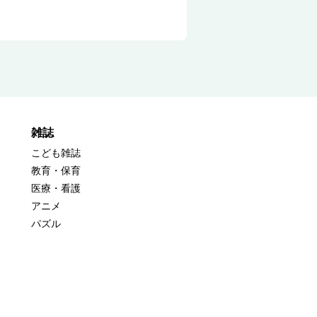
雑誌
こども雑誌
教育・保育
医療・看護
アニメ
パズル