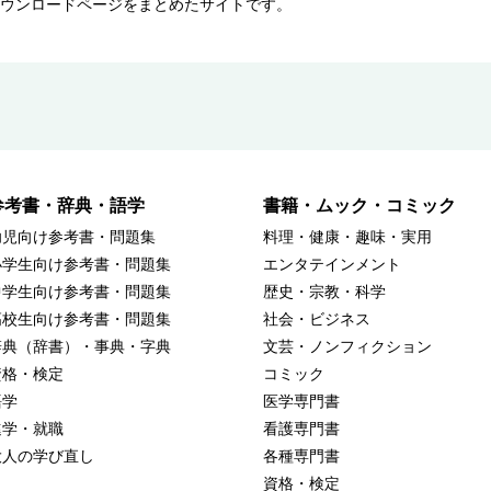
ウンロードページをまとめたサイトです。
参考書・辞典・語学
書籍・ムック・コミック
幼児向け参考書・問題集
料理・健康・趣味・実用
小学生向け参考書・問題集
エンタテインメント
中学生向け参考書・問題集
歴史・宗教・科学
高校生向け参考書・問題集
社会・ビジネス
辞典（辞書）・事典・字典
文芸・ノンフィクション
資格・検定
コミック
語学
医学専門書
進学・就職
看護専門書
大人の学び直し
各種専門書
資格・検定