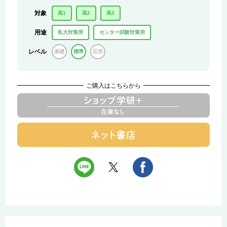
対象
高1
高2
高3
用途
私大対策用
センター試験対策用
レベル
基礎
標準
応用
ご購入はこちらから