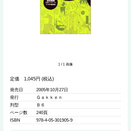
1
/
1
画像
定価 1,045円 (税込)
発売日
2005年10月27日
発行
Ｇａｋｋｅｎ
判型
Ｂ６
ページ数
240頁
ISBN
978-4-05-301905-9