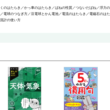
くのはたらき／かっ車のはたらき／ばねの性質／つないだばね／浮力の
／電球のつなぎ方／豆電球とかん電池／電流のはたらき／電磁石のはた
流計の使い方