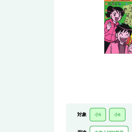
対象
小5
小6