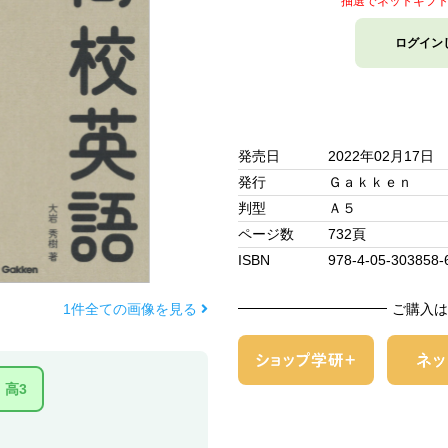
抽選でネットギフ
ログイン
発売日
2022年02月17日
発行
Ｇａｋｋｅｎ
判型
Ａ５
ページ数
732頁
ISBN
978-4-05-303858-
1件全ての画像を見る
ご購入は
高3