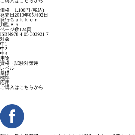
ご購入はこちらから
価格 1,100円 (税込)
発売日
2013年05月02日
発行
Ｇａｋｋｅｎ
判型
Ｂ５
ページ数
124頁
ISBN
978-4-05-303921-7
対象
中1
中2
中3
用途
資格・試験対策用
レベル
基礎
標準
応用
ご購入はこちらから