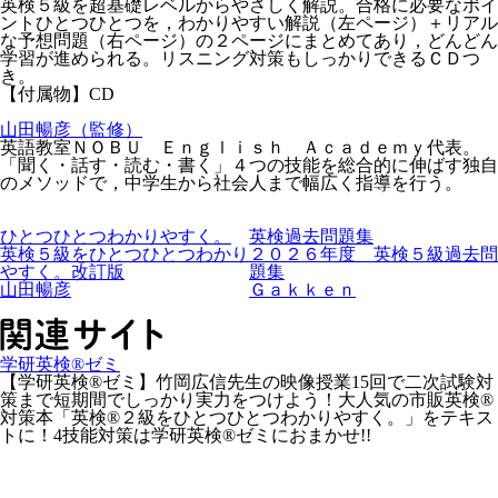
英検５級を超基礎レベルからやさしく解説。合格に必要なポイ
ントひとつひとつを，わかりやすい解説（左ページ）＋リアル
な予想問題（右ページ）の２ページにまとめてあり，どんどん
学習が進められる。リスニング対策もしっかりできるＣＤつ
き。
【付属物】CD
山田暢彦（監修）
英語教室ＮＯＢＵ Ｅｎｇｌｉｓｈ Ａｃａｄｅｍｙ代表。
「聞く・話す・読む・書く」４つの技能を総合的に伸ばす独自
のメソッドで，中学生から社会人まで幅広く指導を行う。
ひとつひとつわかりやすく。
英検過去問題集
英検５級をひとつひとつわかり
２０２６年度 英検５級過去問
やすく。改訂版
題集
山田暢彦
Ｇａｋｋｅｎ
学研英検®ゼミ
【学研英検®ゼミ】竹岡広信先生の映像授業15回で二次試験対
策まで短期間でしっかり実力をつけよう！大人気の市販英検®
対策本「英検®２級をひとつひとつわかりやすく。」をテキス
トに！4技能対策は学研英検®ゼミにおまかせ!!