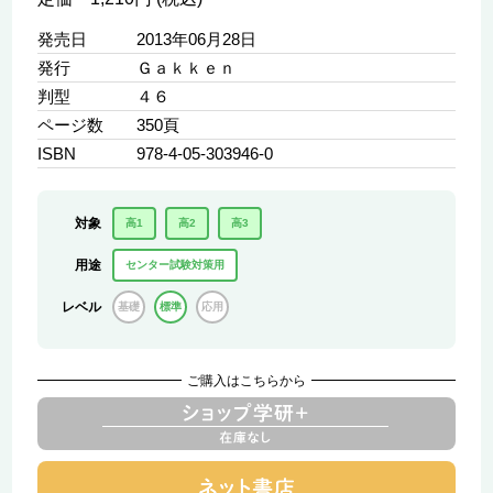
発売日
2013年06月28日
発行
Ｇａｋｋｅｎ
判型
４６
ページ数
350頁
ISBN
978-4-05-303946-0
対象
高1
高2
高3
用途
センター試験対策用
レベル
基礎
標準
応用
ご購入はこちらから