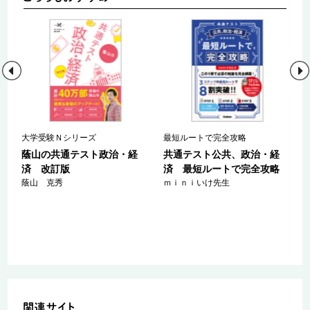
大学受験Ｎシリーズ
最短ルートで完全攻略
ス
蔭山の共通テスト政治・経
共通テスト公共、政治・経
政
済 改訂版
済 最短ルートで完全攻略
Ｔ
蔭山 克秀
ｍｉｎｉいけ先生