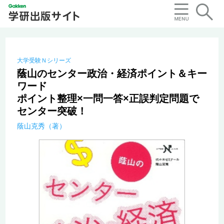
大学受験Ｎシリーズ
蔭山のセンター政治・経済ポイント＆キー
ワード
ポイント整理×一問一答×正誤判定問題で
センター突破！
蔭山克秀（著）