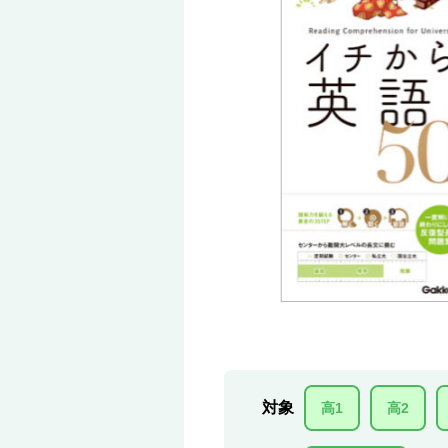
対象
高1
高2