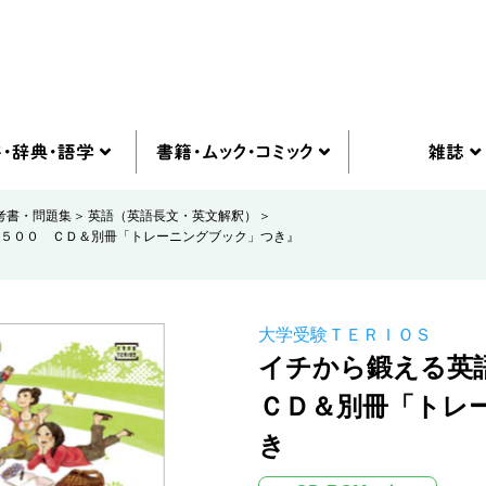
考書・問題集
英語（英語長文・英文解釈）
５００ ＣＤ＆別冊「トレーニングブック」つき』
大学受験ＴＥＲＩＯＳ
イチから鍛える英
ＣＤ＆別冊「トレ
き