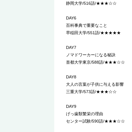
静岡大学/516語/★★★☆☆
DAY6
百科事典で重要なこと
早稲田大学/551語/★★★★★
DAY7
ノマドワーカーになる秘訣
首都大学東京/588語/★★★☆☆
DAY8
大人の言葉が子供に与える影響
三重大学/573語/★★★☆☆
DAY9
げっ歯類繁栄の理由
センター試験/590語/★★★☆☆