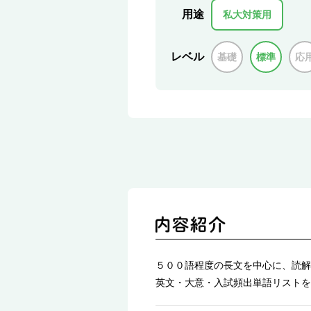
用途
私大対策用
レベル
基礎
標準
応
５００語程度の長文を中心に、読解
英文・大意・入試頻出単語リストを