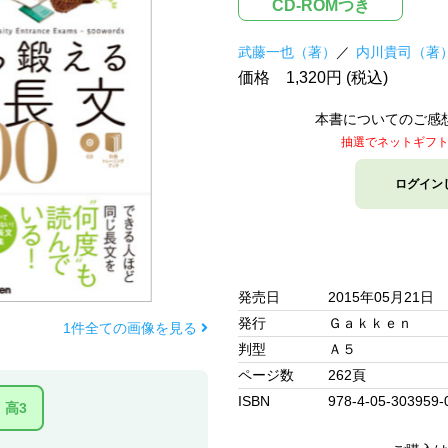
CD-ROMつき
武藤一也（著）
内川貴司（著
価格 1,320円 (税込)
本書についてのご感
抽選でネットギフ
ログイン
発売日
2015年05月21日
発行
Ｇａｋｋｅｎ
1件全ての画像を見る
判型
Ａ５
ページ数
262頁
ISBN
978-4-05-303959-
高3