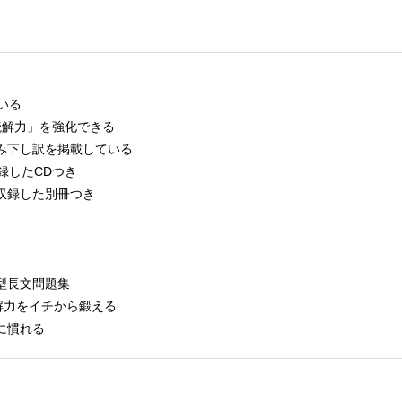
いる
読解力」を強化できる
み下し訳を掲載している
録したCDつき
収録した別冊つき
型長文問題集
解力をイチから鍛える
に慣れる