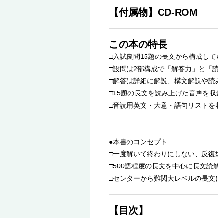
【付属物】CD-ROM
この本の特長
□入試良問15題の長文から構成して
□設問は2部構成で「解答力」と「
□解答は詳細に解説、構文解説や読
□15題の長文を読み上げた音声を収
□音読用英文・大意・語句リストを
●本書のコンセプト
□一度解いて終わりにしない、反復
□500語程度の長文を中心に長文読
□センターから難関大レベルの長文
【目次】