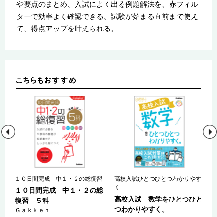
や要点のまとめ、入試によく出る例題解法を、赤フィル
ターで効率よく確認できる。試験が始まる直前まで使え
て、得点アップを叶えられる。
す
１０日間完成 中１・２の総復習
高校入試ひとつひとつわかりやす
く
１０日間完成 中１・２の総
と
高校入試 数学をひとつひと
復習 ５科
つわかりやすく。
Ｇａｋｋｅｎ