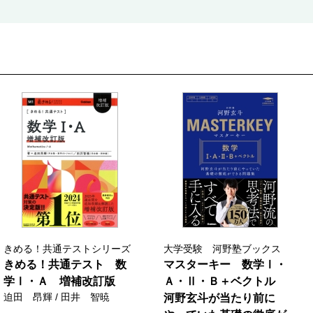
きめる！共通テストシリーズ
大学受験 河野塾ブックス
きめる！共通テスト 数
マスターキー 数学Ⅰ・
学Ⅰ・Ａ 増補改訂版
Ａ・Ⅱ・Ｂ＋ベクトル
迫田 昂輝 / 田井 智暁
河野玄斗が当たり前に