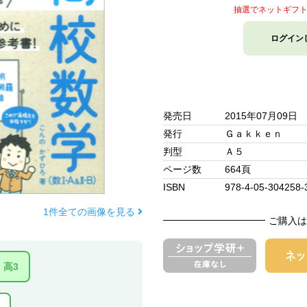
抽選でネットギフ
ログイン
発売日
2015年07月09日
発行
Ｇａｋｋｅｎ
判型
Ａ５
ページ数
664頁
ISBN
978-4-05-304258-
1件全ての画像を見る
ご購入は
高3