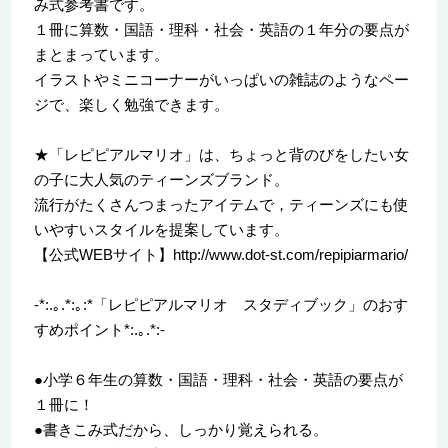
み式参考書です。
１冊に算数・国語・理科・社会・英語の１年分の要点が
まとまっています。
イラストやミニコーナーがいっぱいの雑誌のようなペー
ジで、楽しく勉強できます。
★「レピピアルマリオ」は、ちょっと背のびをしたい女
の子に大人気のティーンズブランド。
流行がたくさんつまったアイテムで，ティーンズにも使
いやすいスタイルを提案しています。
【公式WEBサイト】http://www.dot-st.com/repipiarmario/
-*:.｡.*:｡:*「レピピアルマリオ スタディブック」のおす
すめポイント*:.｡.*:-
●小学６年生の算数・国語・理科・社会・英語の要点が
１冊に！
●書きこみ式だから、しっかり覚えられる。