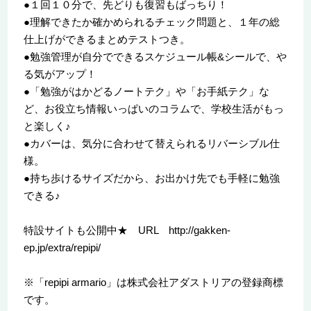
●１回１０分で、先どりも復習もばっちり！
●理解できたか確かめられるチェック問題と、１年の総
仕上げができるまとめテストつき。
●勉強管理が自分でできるスケジュール帳&シールで、や
る気がアップ！
●「勉強がはかどるノートテク」や「お手紙テク」な
ど、お役立ち情報いっぱいのコラムで、学校生活がもっ
と楽しく♪
●カバーは、気分に合わせて替えられるリバーシブル仕
様。
●持ち歩けるサイズだから、お出かけ先でも手軽に勉強
できる♪
特設サイトも公開中★ URL http://gakken-
ep.jp/extra/repipi/
※「repipi armario」は株式会社アダストリアの登録商標
です。