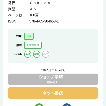
発行
Ｇａｋｋｅｎ
判型
Ａ５
ページ数
188頁
ISBN
978-4-05-304658-1
対象
小6
用途
日常学習用
レベル
基礎
標準
応用
ご購入はこちらから