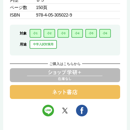
ページ数
150頁
ISBN
978-4-05-305022-9
対象
小1
小2
小3
小4
小5
小6
用途
中学入試対策用
ご購入はこちらから