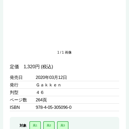
1
/
1
画像
定価 1,320円 (税込)
発売日
2020年03月12日
発行
Ｇａｋｋｅｎ
判型
４６
ページ数
264頁
ISBN
978-4-05-305096-0
対象
高1
高2
高3