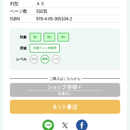
判型
Ａ５
ページ数
332頁
ISBN
978-4-05-305104-2
対象
高1
高2
高3
用途
共通テスト対策用
レベル
基礎
標準
応用
ご購入はこちらから