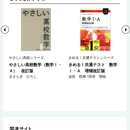
やさしい高校シリーズ
きめる！共通テストシリーズ
わ
やさしい高校数学（数学Ⅰ・
きめる！共通テスト 数学
Ａ） 改訂版
Ⅰ・Ａ 増補改訂版
きさらぎ ひろし
迫田 昂輝 / 田井 智暁