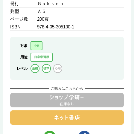
発行
Ｇａｋｋｅｎ
判型
Ａ５
ページ数
200頁
ISBN
978-4-05-305130-1
対象
小5
用途
日常学習用
レベル
基礎
標準
応用
ご購入はこちらから