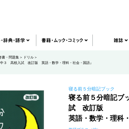
考書・問題集
ドリル
中３ 高校入試 改訂版 英語・数学・理科・社会・国語』
寝る前５分暗記ブック
寝る前５分暗記ブ
試 改訂版
英語・数学・理科