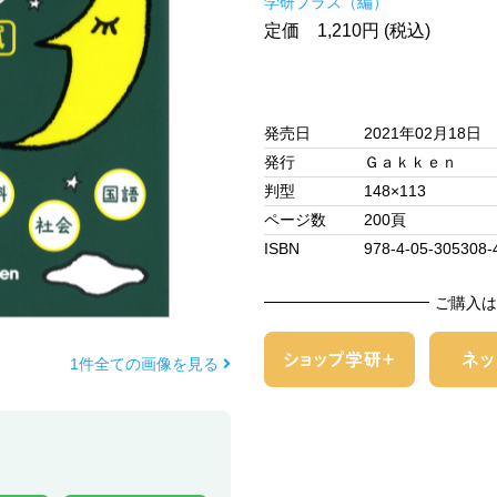
学研プラス（編）
定価 1,210円 (税込)
発売日
2021年02月18日
発行
Ｇａｋｋｅｎ
判型
148×113
ページ数
200頁
ISBN
978-4-05-305308-
ご購入は
1件全ての画像を見る