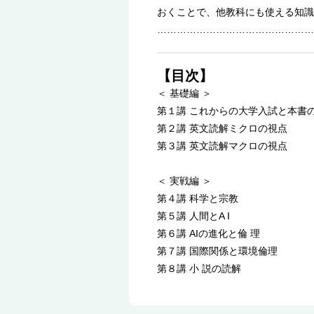
おくことで、他教科にも使える知識
…………………………………………
【目次】
＜ 基礎編 ＞
第１講 これからの大学入試と本書
第２講 英文読解ミクロの視点
第３講 英文読解マクロの視点
＜ 実戦編 ＞
第４講 科学と宗教
第５講 人間とA I
第６講 AIの進化と倫 理
第７講 国際関係と環境倫理
第８講 小 説の読解