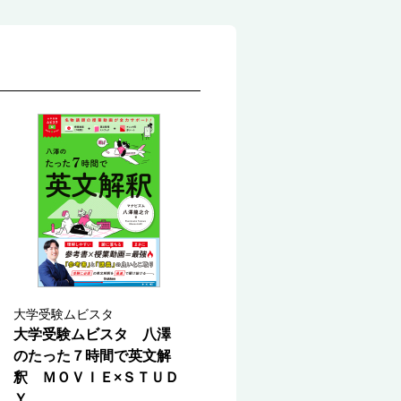
大学受験ムビスタ
大学受験ムビスタ 八澤
のたった７時間で英文解
釈 ＭＯＶＩＥ×ＳＴＵＤ
Ｙ