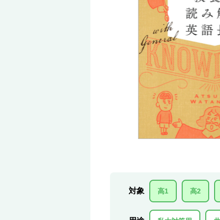
対象
高1
高2