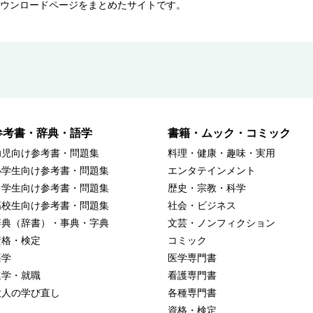
ウンロードページをまとめたサイトです。
参考書・辞典・語学
書籍・ムック・コミック
幼児向け参考書・問題集
料理・健康・趣味・実用
小学生向け参考書・問題集
エンタテインメント
中学生向け参考書・問題集
歴史・宗教・科学
高校生向け参考書・問題集
社会・ビジネス
辞典（辞書）・事典・字典
文芸・ノンフィクション
資格・検定
コミック
語学
医学専門書
進学・就職
看護専門書
大人の学び直し
各種専門書
資格・検定