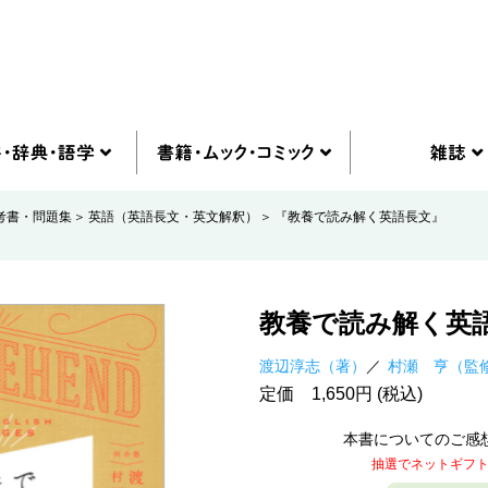
考書・問題集
英語（英語長文・英文解釈）
『教養で読み解く英語長文』
教養で読み解く英
渡辺淳志（著）
村瀬 亨（監
定価 1,650円 (税込)
本書についてのご感
抽選でネットギフ