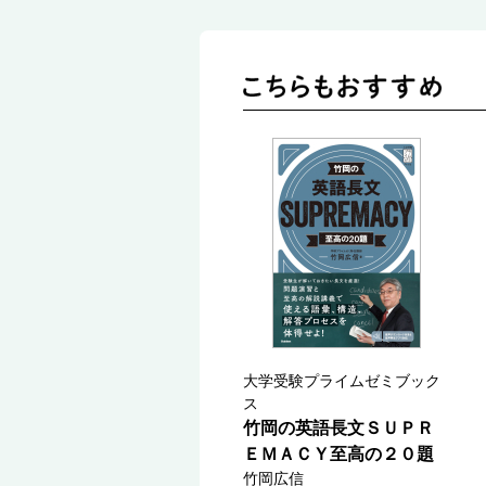
大学受験プライムゼミブック
ス
竹岡の英語長文ＳＵＰＲ
ＥＭＡＣＹ至高の２０題
竹岡広信