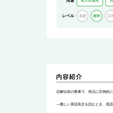
用途
私大対策用
レベル
基礎
標準
応
読解以前の教養で、得点に圧倒的に
―難しい英語長文を読むとき、英