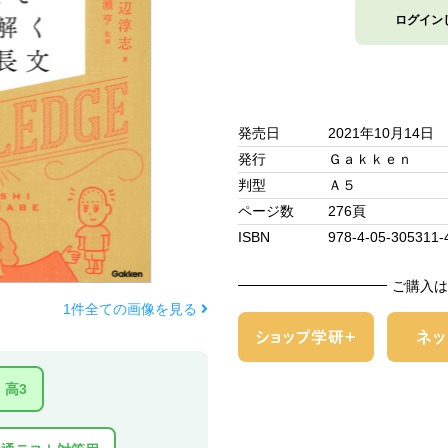
ログイン
発売日
2021年10月14日
発行
Ｇａｋｋｅｎ
判型
Ａ５
ページ数
276頁
ISBN
978-4-05-305311-
ご購入は
1件全ての画像を見る
高3