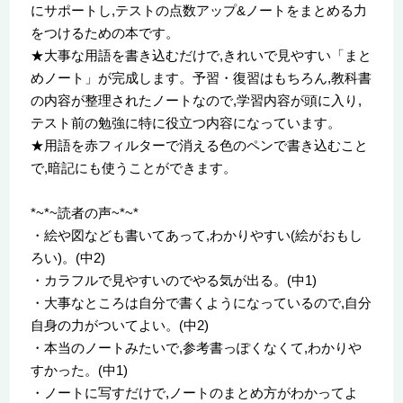
にサポートし,テストの点数アップ&ノートをまとめる力
をつけるための本です。
★大事な用語を書き込むだけで,きれいで見やすい「まと
めノート」が完成します。予習・復習はもちろん,教科書
の内容が整理されたノートなので,学習内容が頭に入り,
テスト前の勉強に特に役立つ内容になっています。
★用語を赤フィルターで消える色のペンで書き込むこと
で,暗記にも使うことができます。
*~*~読者の声~*~*
・絵や図なども書いてあって,わかりやすい(絵がおもし
ろい)。(中2)
・カラフルで見やすいのでやる気が出る。(中1)
・大事なところは自分で書くようになっているので,自分
自身の力がついてよい。(中2)
・本当のノートみたいで,参考書っぽくなくて,わかりや
すかった。(中1)
・ノートに写すだけで,ノートのまとめ方がわかってよ