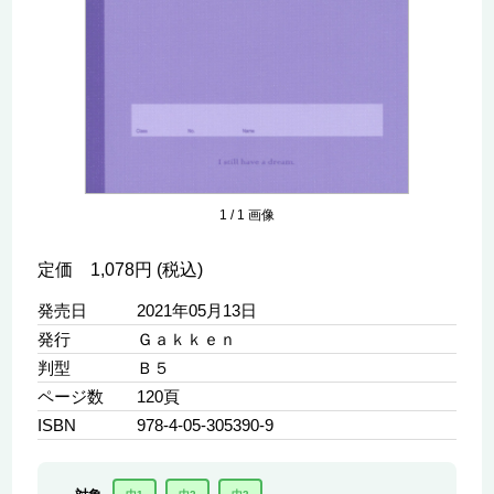
1
/
1
画像
定価 1,078円 (税込)
発売日
2021年05月13日
発行
Ｇａｋｋｅｎ
判型
Ｂ５
ページ数
120頁
ISBN
978-4-05-305390-9