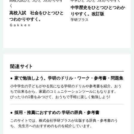
高校入試ひとつひとつわかりやす
中学ひとつひとつわかりやすく
く
参
中学歴史をひとつひとつわか
高校入試 社会をひとつひと
りやすく。改訂版
つわかりやすく。
ｅ
学研プラス
Ｇａｋｋｅｎ
家で勉強しよう。学研のドリル・ワーク・参考書・問題集
小中学生の子どもがやる気になる学研のドリルや参考書を紹介。おう
ちで出来るから、家庭のコミュニケーションツールにもなります。
ぴったりの1冊をみつけて、おうちで手軽に楽しく勉強しよう!
採用・推薦におすすめの 学研の辞典・参考書
このサイトでは、株式会社学研プラスが出版する辞典・参考書のう
ち、 先生方へのおすすめのものを紹介しています。