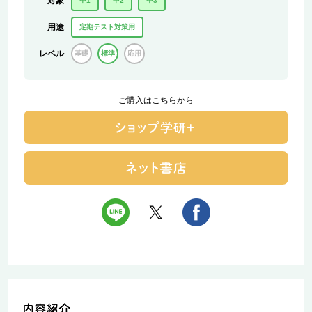
対象
中1
中2
中3
用途
定期テスト対策用
レベル
基礎
標準
応用
ご購入はこちらから