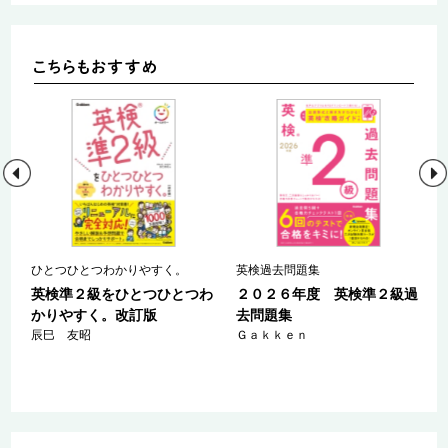
ひとつひとつわかりやすく。
英検過去問題集
ひ
英検準２級をひとつひとつわ
２０２６年度 英検準２級過
かりやすく。改訂版
去問題集
辰巳 友昭
Ｇａｋｋｅｎ